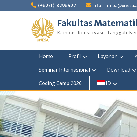
Skip
(+6231)-8296427
info_fmipa@unesa.a
to
content
Fakultas Matemati
Kampus Konservasi, Tangguh Berp
Home
Profil
Layanan
Seminar Internasional
Download
Coding Camp 2026
ID