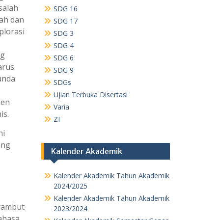
salah
SDG 16
rah dan
SDG 17
plorasi
SDG 3
SDG 4
ng
SDG 6
arus
SDG 9
unda
SDGs
Ujian Terbuka Disertasi
sen
Varia
is.
ZI
ni
ang
Kalender Akademik
Kalender Akademik Tahun Akademik
2024/2025
Kalender Akademik Tahun Akademik
nyambut
2023/2024
ahasa