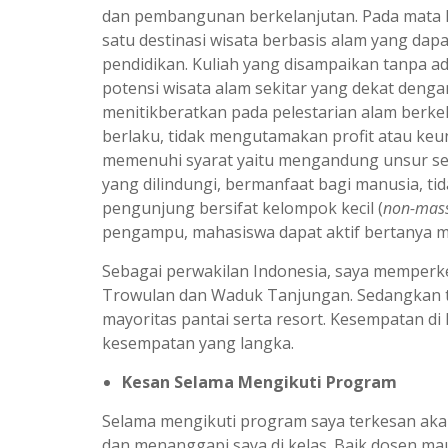
dan pembangunan berkelanjutan. Pada mata ku
satu destinasi wisata berbasis alam yang dap
pendidikan. Kuliah yang disampaikan tanpa a
potensi wisata alam sekitar yang dekat denga
menitikberatkan pada pelestarian alam berke
berlaku, tidak mengutamakan profit atau ke
memenuhi syarat yaitu mengandung unsur seja
yang dilindungi, bermanfaat bagi manusia, t
pengunjung bersifat kelompok kecil (
non-mass
pengampu, mahasiswa dapat aktif bertanya m
Sebagai perwakilan Indonesia, saya memperke
Trowulan dan Waduk Tanjungan. Sedangkan t
mayoritas pantai serta resort. Kesempatan d
kesempatan yang langka.
Kesan Selama Mengikuti Program
Selama mengikuti program saya terkesan akan
dan menanggapi saya di kelas. Baik dosen 