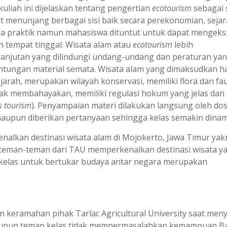
liah ini dijelaskan tentang pengertian
ecotourism
sebagai 
at menunjang berbagai sisi baik secara perekonomian, seja
da praktik namun mahasiswa dituntut untuk dapat mengeks
n tempat tinggal. Wisata alam atau
ecotourism
lebih
lanjutan yang dilindungi undang-undang dan peraturan ya
untungan material semata. Wisata alam yang dimaksudkan h
rah, merupakan wilayah konservasi, memiliki flora dan fa
idak membahayakan, memiliki regulasi hokum yang jelas dan
 tourism
). Penyampaian materi dilakukan langsung oleh do
aupun diberikan pertanyaan sehingga kelas semakin dinam
nalkan destinasi wisata alam di Mojokerto, Jawa Timur yak
eman-teman dari TAU memperkenalkan destinasi wisata y
i kelas untuk bertukar budaya antar negara merupakan
 keramahan pihak Tarlac Agricultural University saat me
maupun teman kelas tidak mempermasalahkan kemampuan B