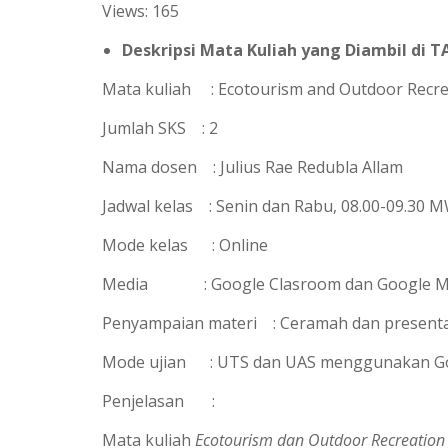
Views: 165
a
l
t
e
Deskripsi Mata Kuliah yang Diambil di T
s
g
Mata kuliah : Ecotourism and Outdoor Recre
A
r
Jumlah SKS : 2
p
a
p
m
Nama dosen : Julius Rae Redubla Allam
Jadwal kelas : Senin dan Rabu, 08.00-09.30 M
Mode kelas : Online
Media : Google Clasroom dan Google M
Penyampaian materi : Ceramah dan presenta
Mode ujian : UTS dan UAS menggunakan G
Penjelasan :
Mata kuliah
Ecotourism dan Outdoor Recreation