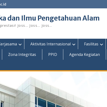
c.id
ka dan Ilmu Pengetahuan Alam
restasi! Joss… Joss… Joss…
Kerjasama
Aktivitas Internasional
Fasilitas
Zona Integritas
PPID
Agenda Kegiatan