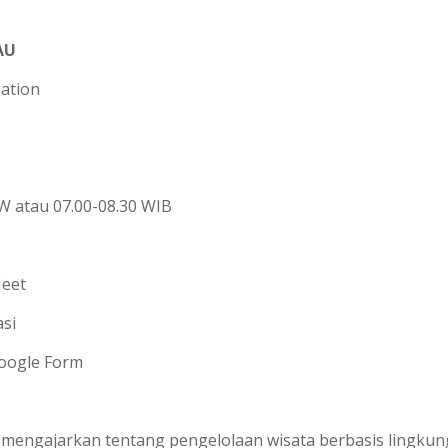
AU
ation
W atau 07.00-08.30 WIB
eet
si
oogle Form
mengajarkan tentang pengelolaan wisata berbasis lingku