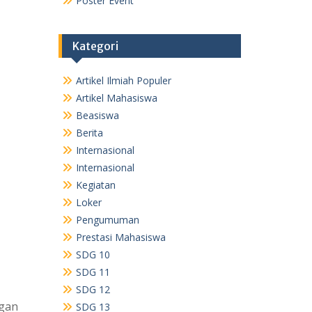
Poster Event
Kategori
Artikel Ilmiah Populer
Artikel Mahasiswa
Beasiswa
Berita
Internasional
Internasional
Kegiatan
Loker
Pengumuman
Prestasi Mahasiswa
SDG 10
SDG 11
SDG 12
ngan
SDG 13