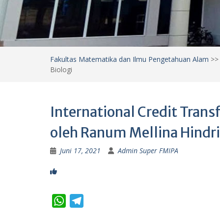
Fakultas Matematika dan Ilmu Pengetahuan Alam
>
Biologi
International Credit Transf
oleh Ranum Mellina Hindr
Juni 17, 2021
Admin Super FMIPA
W
T
h
e