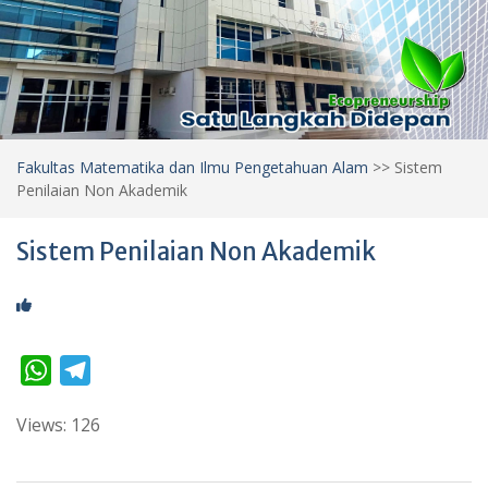
Fakultas Matematika dan Ilmu Pengetahuan Alam
>>
Sistem
Penilaian Non Akademik
Sistem Penilaian Non Akademik
W
T
h
e
Views: 126
a
l
t
e