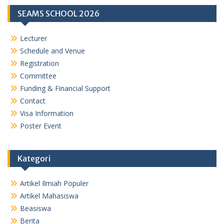
s
g
SEAMS SCHOOL 2026
A
r
p
a
Lecturer
p
m
Schedule and Venue
Registration
Committee
Funding & Financial Support
Contact
Visa Information
Poster Event
Kategori
Artikel Ilmiah Populer
Artikel Mahasiswa
Beasiswa
Berita