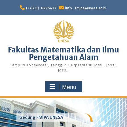
Skip
to
(+6231)-8296427
info_fmipa@unesa.ac.id
content
Fakultas Matematika dan Ilmu
Pengetahuan Alam
Kampus Konservasi, Tangguh Berprestasi! Joss… Joss…
Joss…
Menu
Gedung FMIPA UNESA