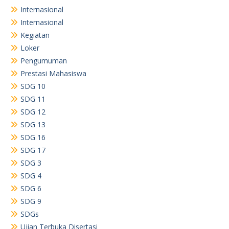
Internasional
Internasional
Kegiatan
Loker
Pengumuman
Prestasi Mahasiswa
SDG 10
SDG 11
SDG 12
SDG 13
SDG 16
SDG 17
SDG 3
SDG 4
SDG 6
SDG 9
SDGs
Ujian Terbuka Disertasi