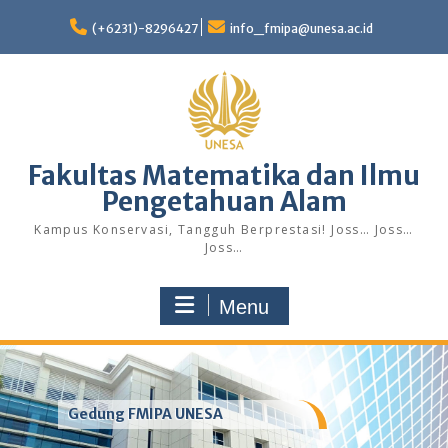
Skip
to
(+6231)-8296427
info_fmipa@unesa.ac.id
content
Fakultas Matematika dan Ilmu
Pengetahuan Alam
Kampus Konservasi, Tangguh Berprestasi! Joss… Joss…
Joss…
Menu
Gedung FMIPA UNESA