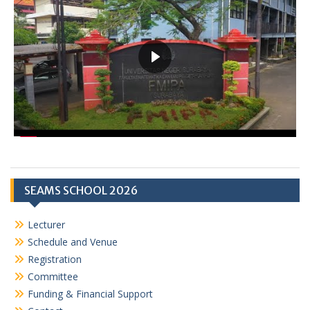
A
r
p
a
p
m
SEAMS SCHOOL 2026
Lecturer
Schedule and Venue
Registration
Committee
Funding & Financial Support