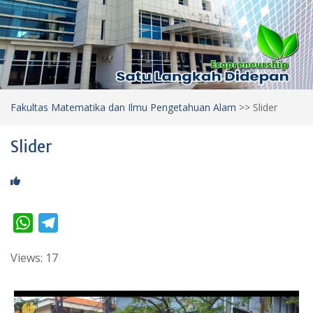
Fakultas Matematika dan Ilmu Pengetahuan Alam
>>
Slider
Slider
W
T
h
e
Views: 17
a
l
t
e
s
g