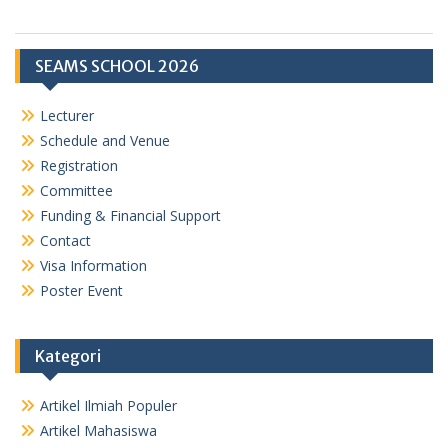
s
g
A
r
p
a
SEAMS SCHOOL 2026
p
m
Lecturer
Schedule and Venue
Registration
Committee
Funding & Financial Support
Contact
Visa Information
Poster Event
Kategori
Artikel Ilmiah Populer
Artikel Mahasiswa