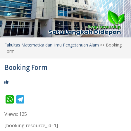
Fakultas Matematika dan Ilmu Pengetahuan Alam
>>
Booking
Form
Booking Form
W
T
h
e
Views: 125
a
l
t
e
[booking resource_id=1]