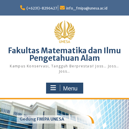
Skip
to
(+6231)-8296427
info_fmipa@unesa.ac.id
content
Fakultas Matematika dan Ilmu
Pengetahuan Alam
Kampus Konservasi, Tangguh Berprestasi! Joss… Joss…
Joss…
Menu
Gedung FMIPA UNESA