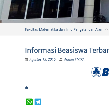
Fakultas Matematika dan Ilmu Pengetahuan Alam
>
Informasi Beasiswa Terba
Agustus 13, 2015
Admin FMIPA
W
T
h
e