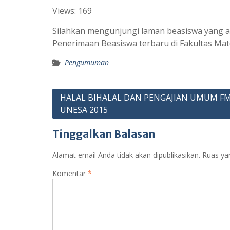
Views: 169
a
l
t
e
Silahkan mengunjungi laman beasiswa yang ada
s
g
Penerimaan Beasiswa terbaru di Fakultas Ma
A
r
Pengumuman
p
a
p
m
Navigasi
HALAL BIHALAL DAN PENGAJIAN UMUM FM
UNESA 2015
pos
Tinggalkan Balasan
Alamat email Anda tidak akan dipublikasikan.
Ruas ya
Komentar
*