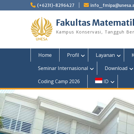
Skip
(+6231)-8296427
info_fmipa@unesa.a
to
content
Fakultas Matemati
Kampus Konservasi, Tangguh Berp
Home
Profil
Layanan
Seminar Internasional
Download
Coding Camp 2026
ID