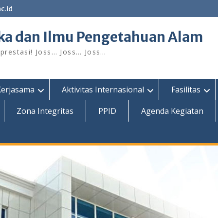
c.id
ka dan Ilmu Pengetahuan Alam
restasi! Joss… Joss… Joss…
Kerjasama
Aktivitas Internasional
Fasilitas
Zona Integritas
PPID
Agenda Kegiatan