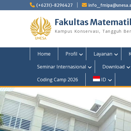
Skip
(+6231)-8296427
info_fmipa@unesa.a
to
content
Fakultas Matemati
Kampus Konservasi, Tangguh Berp
Home
Profil
Layanan
Seminar Internasional
Download
Coding Camp 2026
ID