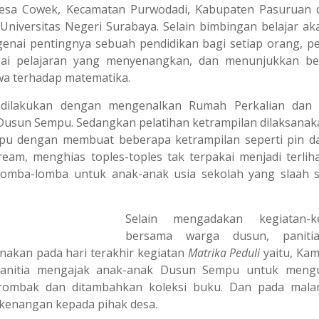
Desa Cowek, Kecamatan Purwodadi, Kabupaten Pasuruan
Universitas Negeri Surabaya. Selain bimbingan belajar ak
ngenai pentingnya sebuah pendidikan bagi setiap orang, pe
gai pelajaran yang menyenangkan, dan menunjukkan b
wa terhadap matematika.
n dilakukan dengan mengenalkan Rumah Perkalian dan
Dusun Sempu. Sedangkan pelatihan ketrampilan dilaksanak
pu dengan membuat beberapa ketrampilan seperti pin da
cream, menghias toples-toples tak terpakai menjadi terliha
n lomba-lomba untuk anak-anak usia sekolah yang slaah 
Selain mengadakan kegiatan-ke
bersama warga dusun, paniti
nakan pada hari terakhir kegiatan
Matrika Peduli
yaitu, Kam
, panitia mengajak anak-anak Dusun Sempu untuk meng
rombak dan ditambahkan koleksi buku. Dan pada mala
kenangan kepada pihak desa.