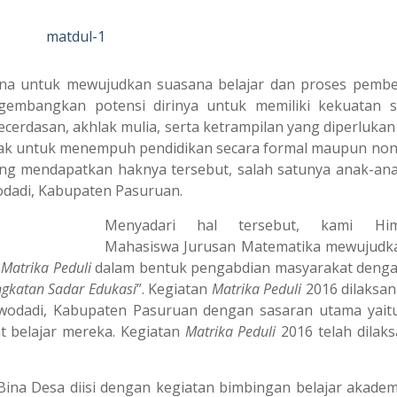
ana untuk mewujudkan suasana belajar dan proses pembe
gembangkan potensi dirinya untuk memiliki kekuatan sp
ecerdasan, akhlak mulia, serta ketrampilan yang diperlukan 
hak untuk menempuh pendidikan secara formal maupun non
ng mendapatkan haknya tersebut, salah satunya anak-an
dadi, Kabupaten Pasuruan.
Menyadari hal tersebu
t, kami Him
Mahasiswa Jurusan Matematika mewujudk
n
Matrika Peduli
dalam bentuk pengabdian masyarakat deng
ngkatan Sadar Edukasi
”. Kegiatan
Matrika Peduli
2016 dilaksan
odadi, Kabupaten Pasuruan dengan sasaran utama yait
t belajar mereka. Kegiatan
Matrika Peduli
2016 telah dilak
ina Desa diisi dengan kegiatan bimbingan belajar akadem