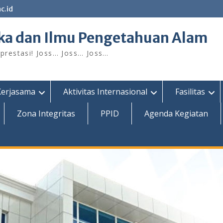
c.id
ka dan Ilmu Pengetahuan Alam
restasi! Joss… Joss… Joss…
Kerjasama
Aktivitas Internasional
Fasilitas
Zona Integritas
PPID
Agenda Kegiatan