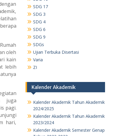
 dengan
SDG 17
ademik,
SDG 3
latihan
SDG 4
eberapa
SDG 6
SDG 9
 Rumah
SDGs
an oleh
Ujian Terbuka Disertasi
ri kain
Varia
t lebih
ZI
satunya
Kalender Akademik
giatan
a juga
Kalender Akademik Tahun Akademik
is pagi.
2024/2025
unjungi
Kalender Akademik Tahun Akademik
m hari,
2023/2024
Kalender Akademik Semester Genap