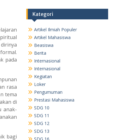
Kategori
lajaran
Artikel Ilmiah Populer
iritual
Artikel Mahasiswa
dirinya
Beasiswa
formal.
Berita
ak pada
Internasional
Internasional
Kegiatan
punan
Loker
an rasa
Pengumuman
an tema
Prestasi Mahasiswa
akan di
SDG 10
u anak-
SDG 11
sanakan
SDG 12
SDG 13
ik bagi
SDG 16