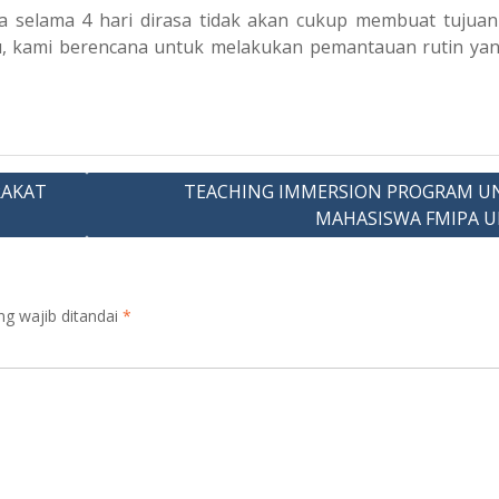
a selama 4 hari dirasa tidak akan cukup membuat tujuan
tu, kami berencana untuk melakukan pemantauan rutin ya
RAKAT
TEACHING IMMERSION PROGRAM U
MAHASISWA FMIPA U
ng wajib ditandai
*