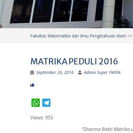
Fakultas Matematika dan Ilmu Pengetahuan Alam
>
MATRIKA PEDULI 2016
September 26, 2016
Admin Super FMIPA
W
T
h
e
Views: 955
a
l
t
e
“Dharma Bakti Matrika u