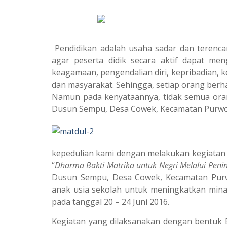
s
g
A
r
p
a
p
m
Pendidikan adalah usaha sadar dan terenc
agar peserta didik secara aktif dapat men
keagamaan, pengendalian diri, kepribadian, k
dan masyarakat. Sehingga, setiap orang ber
Namun pada kenyataannya, tidak semua ora
Dusun Sempu, Desa Cowek, Kecamatan Purwo
kepedulian kami dengan melakukan kegiata
“
Dharma Bakti Matrika untuk Negri Melalui Peni
Dusun Sempu, Desa Cowek, Kecamatan Purw
anak usia sekolah untuk meningkatkan mina
pada tanggal 20 – 24 Juni 2016.
Kegiatan yang dilaksanakan dengan bentuk B