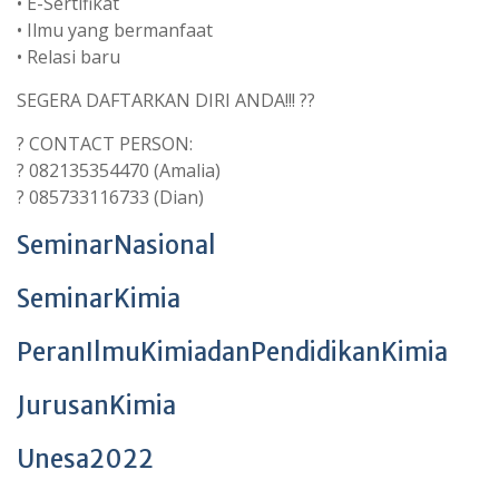
• E-Sertifikat
• Ilmu yang bermanfaat
• Relasi baru
SEGERA DAFTARKAN DIRI ANDA!!! ??
? CONTACT PERSON:
? 082135354470 (Amalia)
? 085733116733 (Dian)
SeminarNasional
SeminarKimia
PeranIlmuKimiadanPendidikanKimia
JurusanKimia
Unesa2022