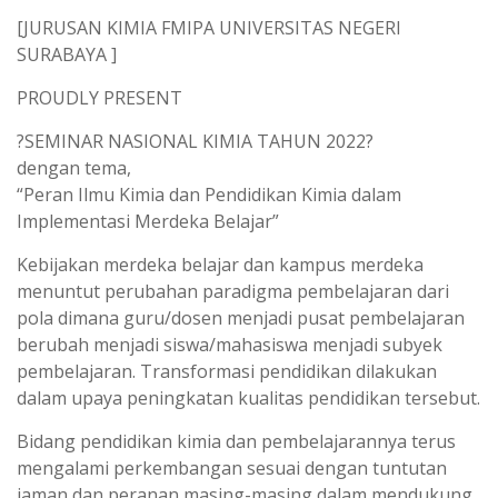
t
e
[JURUSAN KIMIA FMIPA UNIVERSITAS NEGERI
s
g
SURABAYA ]
A
r
PROUDLY PRESENT
p
a
?SEMINAR NASIONAL KIMIA TAHUN 2022?
p
m
dengan tema,
“Peran Ilmu Kimia dan Pendidikan Kimia dalam
Implementasi Merdeka Belajar”
Kebijakan merdeka belajar dan kampus merdeka
menuntut perubahan paradigma pembelajaran dari
pola dimana guru/dosen menjadi pusat pembelajaran
berubah menjadi siswa/mahasiswa menjadi subyek
pembelajaran. Transformasi pendidikan dilakukan
dalam upaya peningkatan kualitas pendidikan tersebut.
Bidang pendidikan kimia dan pembelajarannya terus
mengalami perkembangan sesuai dengan tuntutan
jaman dan peranan masing-masing dalam mendukung