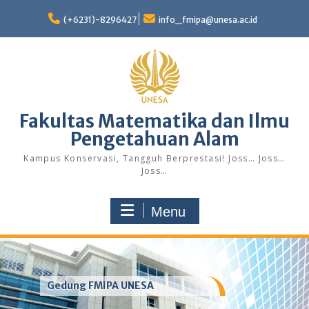
Skip
to
(+6231)-8296427
info_fmipa@unesa.ac.id
content
Fakultas Matematika dan Ilmu
Pengetahuan Alam
Kampus Konservasi, Tangguh Berprestasi! Joss… Joss…
Joss…
Menu
Gedung FMIPA UNESA