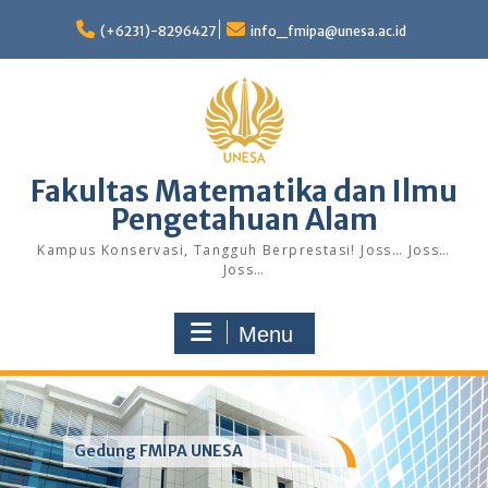
Skip
to
(+6231)-8296427
info_fmipa@unesa.ac.id
content
Fakultas Matematika dan Ilmu
Pengetahuan Alam
Kampus Konservasi, Tangguh Berprestasi! Joss… Joss…
Joss…
Menu
Gedung FMIPA UNESA