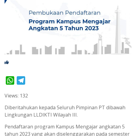
W
T
h
e
Views: 132
a
l
t
e
Diberitahukan kepada Seluruh Pimpinan PT dibawah
s
g
Lingkungan LLDIKTI Wilayah III.
A
r
Pendaftaran program Kampus Mengajar angkatan 5
p
a
tahun 2023 yang akan diselenggarakan pada semester