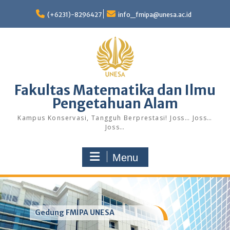
Skip
to
(+6231)-8296427
info_fmipa@unesa.ac.id
content
Fakultas Matematika dan Ilmu
Pengetahuan Alam
Kampus Konservasi, Tangguh Berprestasi! Joss… Joss…
Joss…
Menu
Gedung FMIPA UNESA