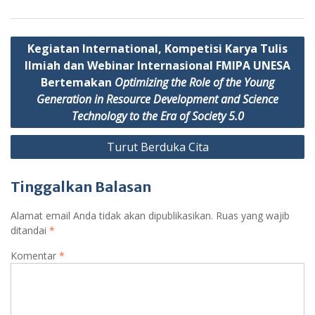
s
g
A
r
Navigasi
Kegiatan International, Kompetisi Karya Tulis
p
a
pos
Ilmiah dan Webinar Internasional FMIPA UNESA
p
m
Bertemakan
Optimizing the Role of the Young
Generation in Resource Development and Science
Technology to the Era of Society 5.0
Turut Berduka Cita
Tinggalkan Balasan
Alamat email Anda tidak akan dipublikasikan.
Ruas yang wajib
ditandai
*
Komentar
*