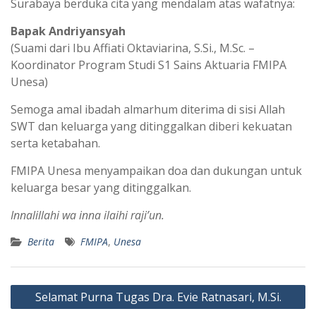
Surabaya berduka cita yang mendalam atas wafatnya:
A
r
p
a
Bapak Andriyansyah
p
m
(Suami dari Ibu Affiati Oktaviarina, S.Si., M.Sc. –
Koordinator Program Studi S1 Sains Aktuaria FMIPA
Unesa)
Semoga amal ibadah almarhum diterima di sisi Allah
SWT dan keluarga yang ditinggalkan diberi kekuatan
serta ketabahan.
FMIPA Unesa menyampaikan doa dan dukungan untuk
keluarga besar yang ditinggalkan.
Innalillahi wa inna ilaihi raji’un.
Berita
FMIPA
,
Unesa
Navigasi
Selamat Purna Tugas Dra. Evie Ratnasari, M.Si.
pos