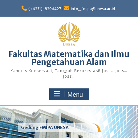
Skip
to
(+6231)-8296427
info_fmipa@unesa.ac.id
content
Fakultas Matematika dan Ilmu
Pengetahuan Alam
Kampus Konservasi, Tangguh Berprestasi! Joss… Joss…
Joss…
Menu
Gedung FMIPA UNESA