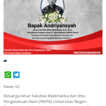
W
T
h
e
Views: 62
a
l
t
e
Keluarga besar Fakultas Matematika dan Ilmu
s
g
Pengetahuan Alam (FMIPA) Universitas Negeri