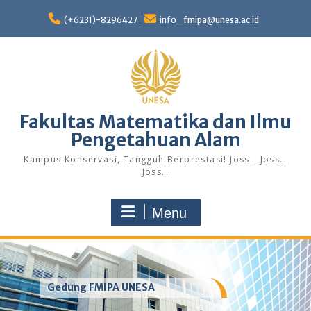
Skip
to
(+6231)-8296427
info_fmipa@unesa.ac.id
content
Fakultas Matematika dan Ilmu
Pengetahuan Alam
Kampus Konservasi, Tangguh Berprestasi! Joss… Joss…
Joss…
Menu
Gedung FMIPA UNESA