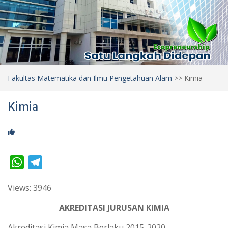
Fakultas Matematika dan Ilmu Pengetahuan Alam
>>
Kimia
Kimia
W
T
h
e
Views: 3946
a
l
t
e
AKREDITASI JURUSAN KIMIA
s
g
Akreditasi Kimia Masa Berlaku 2015-2020