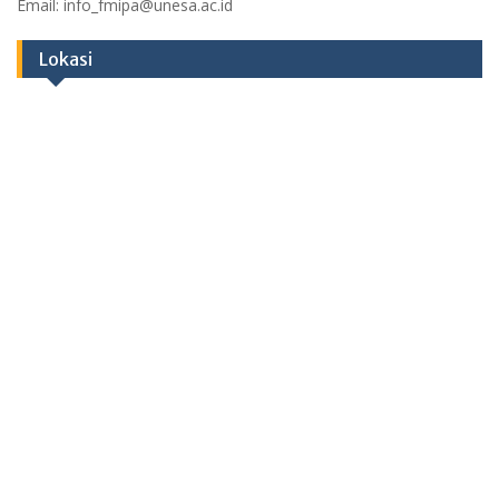
Email: info_fmipa@unesa.ac.id
Lokasi