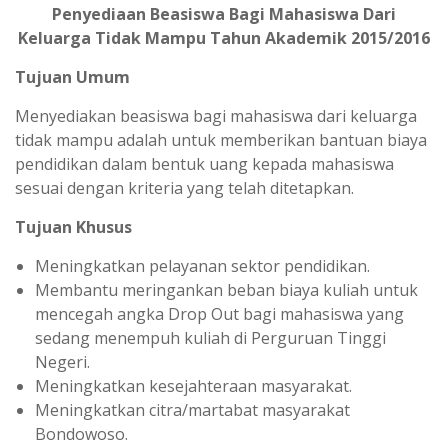
t
e
Penyediaan Beasiswa Bagi Mahasiswa Dari
s
g
Keluarga Tidak Mampu Tahun Akademik 2015/2016
A
r
Tujuan Umum
p
a
Menyediakan beasiswa bagi mahasiswa dari keluarga
p
m
tidak mampu adalah untuk memberikan bantuan biaya
pendidikan dalam bentuk uang kepada mahasiswa
sesuai dengan kriteria yang telah ditetapkan.
Tujuan Khusus
Meningkatkan pelayanan sektor pendidikan.
Membantu meringankan beban biaya kuliah untuk
mencegah angka Drop Out bagi mahasiswa yang
sedang menempuh kuliah di Perguruan Tinggi
Negeri.
Meningkatkan kesejahteraan masyarakat.
Meningkatkan citra/martabat masyarakat
Bondowoso.