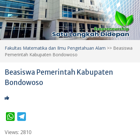
Fakultas Matematika dan Ilmu Pengetahuan Alam
>>
Beasiswa
Pemerintah Kabupaten Bondowoso
Beasiswa Pemerintah Kabupaten
Bondowoso
W
T
h
e
Views: 2810
a
l