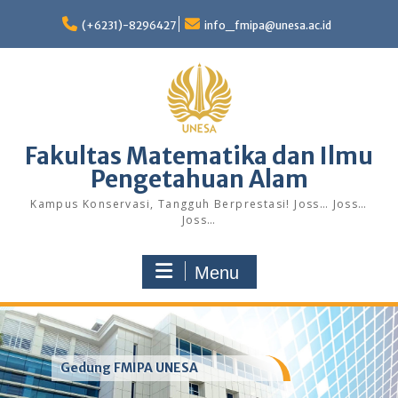
Skip
to
(+6231)-8296427
info_fmipa@unesa.ac.id
content
Fakultas Matematika dan Ilmu
Pengetahuan Alam
Kampus Konservasi, Tangguh Berprestasi! Joss… Joss…
Joss…
Menu
Gedung FMIPA UNESA