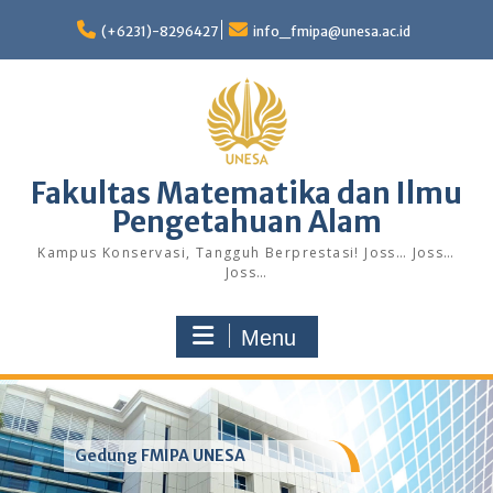
Skip
to
(+6231)-8296427
info_fmipa@unesa.ac.id
content
Fakultas Matematika dan Ilmu
Pengetahuan Alam
Kampus Konservasi, Tangguh Berprestasi! Joss… Joss…
Joss…
Menu
Gedung FMIPA UNESA