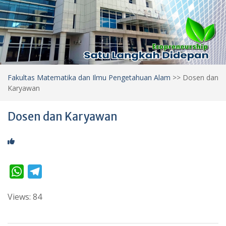
Fakultas Matematika dan Ilmu Pengetahuan Alam
>>
Dosen dan
Karyawan
Dosen dan Karyawan
W
T
h
e
Views: 84
a
l
t
e