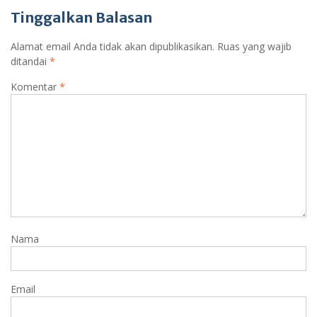
s
g
Tinggalkan Balasan
A
r
p
a
Alamat email Anda tidak akan dipublikasikan.
Ruas yang wajib
ditandai
p
*
m
Komentar
*
Nama
Email