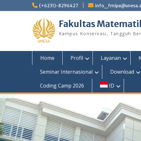
Skip
(+6231)-8296427
info_fmipa@unesa.a
to
content
Fakultas Matemati
Kampus Konservasi, Tangguh Berp
Home
Profil
Layanan
Seminar Internasional
Download
Coding Camp 2026
ID