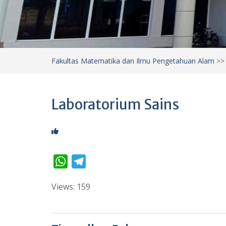
Fakultas Matematika dan Ilmu Pengetahuan Alam
>
Laboratorium Sains
W
T
h
e
Views: 159
a
l
t
e
s
g