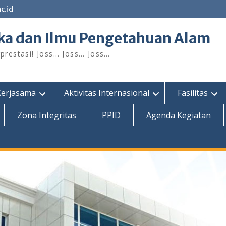
c.id
ka dan Ilmu Pengetahuan Alam
restasi! Joss… Joss… Joss…
Kerjasama
Aktivitas Internasional
Fasilitas
Zona Integritas
PPID
Agenda Kegiatan