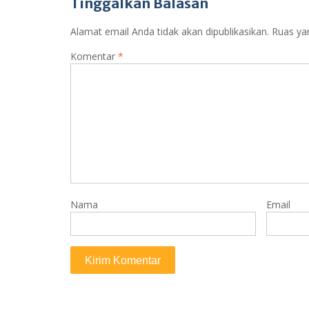
Tinggalkan Balasan
A
r
p
a
Alamat email Anda tidak akan dipublikasikan.
Ruas ya
p
m
Komentar
*
Nama
Email