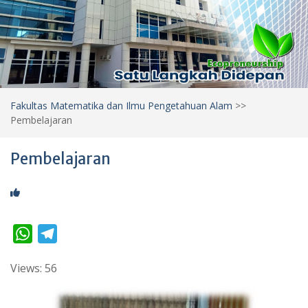
Fakultas Matematika dan Ilmu Pengetahuan Alam
>>
Pembelajaran
Pembelajaran
W
T
h
e
Views: 56
a
l
t
e