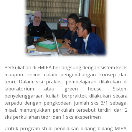
s
g
A
r
p
a
p
m
Perkuliahan di FMIPA berlangsung dengan sistem kelas
maupun online dalam pengembangan konsep dan
teori. Dalam sisi praktis, pembelajaran dilakukan di
laboratorium atau green house. Sistem
penyelenggaraan kuliah berpraktek dilakukan secara
terpadu dengan pengkodean jumlah sks 3/1 sebagai
misal, menunjukkan perkuliah tersebut terdiri dari 2
sks perkuliahan teori dan 1 sks eksperimen.
Untuk program studi pendidikan bidang-bidang MIPA,