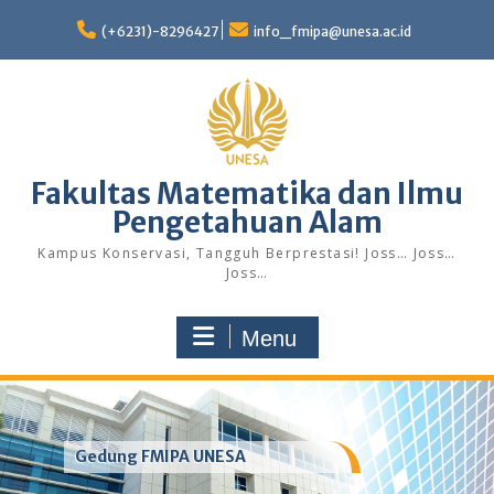
Skip
to
(+6231)-8296427
info_fmipa@unesa.ac.id
content
Fakultas Matematika dan Ilmu
Pengetahuan Alam
Kampus Konservasi, Tangguh Berprestasi! Joss… Joss…
Joss…
Menu
Gedung FMIPA UNESA