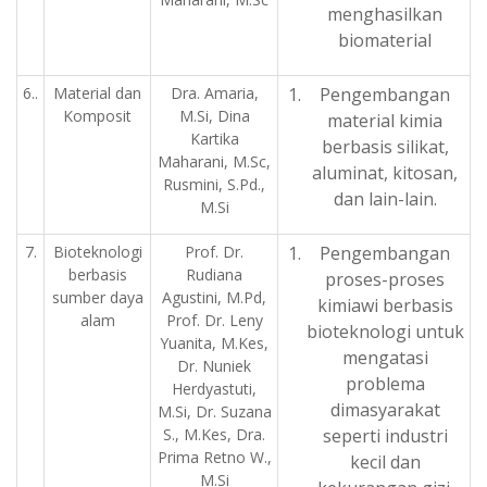
menghasilkan
biomaterial
6..
Material dan
Dra. Amaria,
Pengembangan
Komposit
M.Si, Dina
material kimia
Kartika
berbasis silikat,
Maharani, M.Sc,
aluminat, kitosan,
Rusmini, S.Pd.,
dan lain-lain.
M.Si
7.
Bioteknologi
Prof. Dr.
Pengembangan
berbasis
Rudiana
proses-proses
sumber daya
Agustini, M.Pd,
kimiawi berbasis
alam
Prof. Dr. Leny
bioteknologi untuk
Yuanita, M.Kes,
mengatasi
Dr. Nuniek
problema
Herdyastuti,
dimasyarakat
M.Si, Dr. Suzana
S., M.Kes, Dra.
seperti industri
Prima Retno W.,
kecil dan
M.Si