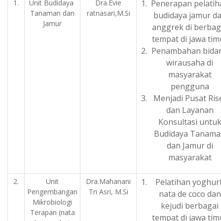
1.
Unit Budidaya
Dra.Evie
Penerapan pelatih
Tanaman dan
ratnasari,M.Si
budidaya jamur d
Jamur
anggrek di berbag
tempat di jawa tim
Penambahan bida
wirausaha di
masyarakat
pengguna
Menjadi Pusat Ris
dan Layanan
Konsultasi untu
Budidaya Tanama
dan Jamur di
masyarakat
2.
Unit
Dra.Mahanani
Pelatihan yoghurt
Pengembangan
Tri Asri, M.Si
nata de coco dan
Mikrobiologi
kejudi berbagai
Terapan (nata
tempat di jawa tim