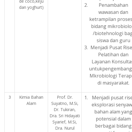
de coco,keju
Penambahan
dan yoghurt)
wawasan dan
ketrampilan proses
bidang mikrobiolo
/biotehnologi bag
siswa dan guru
Menjadi Pusat Riset
Pelatihan dan
Layanan Konsulta
untukpengembang
Mkrobiologi Tera
di masyarakat.
3
Kimia Bahan
Prof. Dr.
Menjadi pusat ris
Alam
Suyatno, M.Si,
eksplorasi senya
Dr. Tukiran,
bahan alam yan
Dra. Sri Hidayati
potensial dalam
Syarief, M.Si,
berbagai bidang
Dra. Nurul