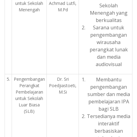
untuk Sekolah
Achmad Lutfi,
Sekolah
Menengah
M.Pd
Menengah yang
berkualitas
Sarana untuk
pengembangan
wirausaha
perangkat lunak
dan media
audiovisual
5.
Pengembangan
Dr. Sri
Membantu
Perangkat
Poedjiastoeti,
pengembangan
Pembelajaran
M.Si
sumber dan media
untuk Sekolah
pembelajaran IPA
Luar Biasa
bagi SLB
(SLB)
Tersedianya media
interaktif
berbasiskan