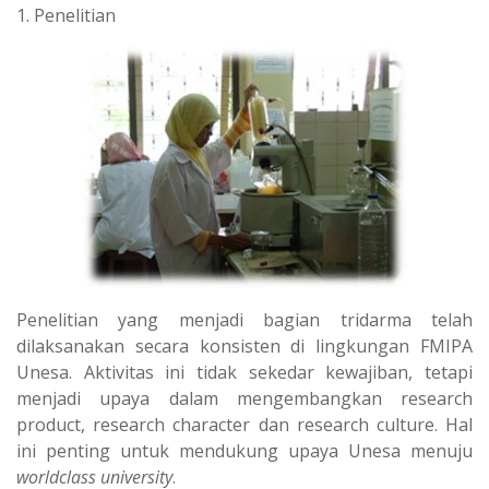
t
e
1. Penelitian
s
g
A
r
p
a
p
m
Penelitian yang menjadi bagian tridarma telah
dilaksanakan secara konsisten di lingkungan FMIPA
Unesa. Aktivitas ini tidak sekedar kewajiban, tetapi
menjadi upaya dalam mengembangkan research
product, research character dan research culture. Hal
ini penting untuk mendukung upaya Unesa menuju
worldclass university
.