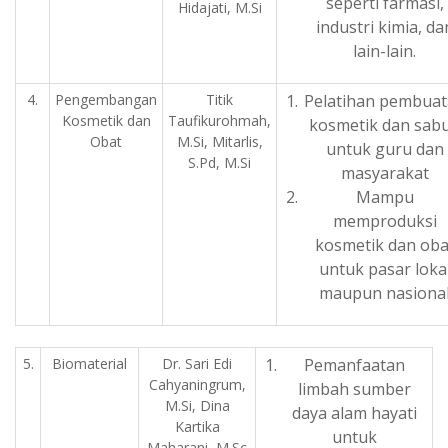
seperti farmasi,
Hidajati, M.Si
industri kimia, da
lain-lain.
4.
Pengembangan
Titik
Pelatihan pembua
Kosmetik dan
Taufikurohmah,
kosmetik dan sab
Obat
M.Si, Mitarlis,
untuk guru dan
S.Pd, M.Si
masyarakat
Mampu
memproduksi
kosmetik dan oba
untuk pasar loka
maupun nasiona
5.
Biomaterial
Dr. Sari Edi
Pemanfaatan
Cahyaningrum,
limbah sumber
M.Si, Dina
daya alam hayati
Kartika
untuk
Maharani, M.Sc