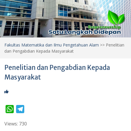
Fakultas Matematika dan Ilmu Pengetahuan Alam
>>
Penelitian
dan Pengabdian Kepada Masyarakat
Penelitian dan Pengabdian Kepada
Masyarakat
W
T
h
e
Views: 730
a
l