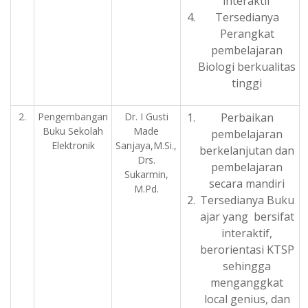
interaktif
Tersedianya
Perangkat
pembelajaran
Biologi berkualitas
tinggi
2.
Pengembangan
Dr. I Gusti
Perbaikan
Buku Sekolah
Made
pembelajaran
Elektronik
Sanjaya,M.Si.,
berkelanjutan dan
Drs.
pembelajaran
Sukarmin,
secara mandiri
M.Pd.
Tersedianya Buku
ajar yang bersifat
interaktif,
berorientasi KTSP
sehingga
menganggkat
local genius, dan