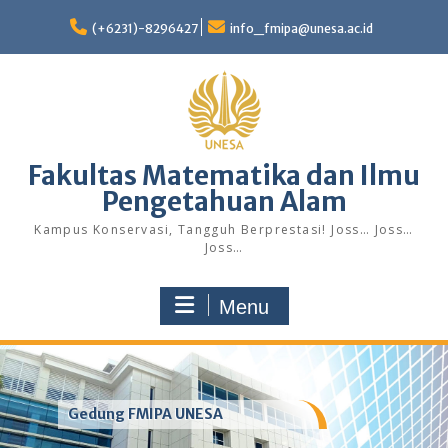
Skip
to
(+6231)-8296427
info_fmipa@unesa.ac.id
content
Fakultas Matematika dan Ilmu
Pengetahuan Alam
Kampus Konservasi, Tangguh Berprestasi! Joss… Joss…
Joss…
Menu
Gedung FMIPA UNESA