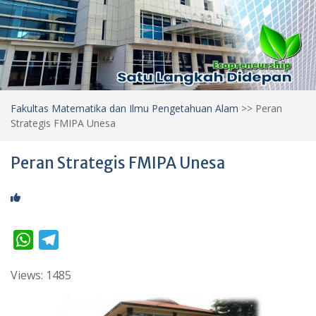
Fakultas Matematika dan Ilmu Pengetahuan Alam
>>
Peran
Strategis FMIPA Unesa
Peran Strategis FMIPA Unesa
W
T
h
e
Views: 1485
a
l
t
e