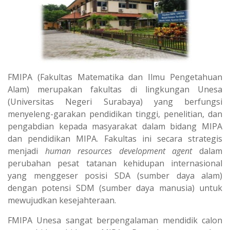
s
g
A
r
p
a
p
m
FMIPA (Fakultas Matematika dan Ilmu Pengetahuan
Alam) merupakan fakultas di lingkungan Unesa
(Universitas Negeri Surabaya) yang berfungsi
menyeleng-garakan pendidikan tinggi, penelitian, dan
pengabdian kepada masyarakat dalam bidang MIPA
dan pendidikan MIPA. Fakultas ini secara strategis
menjadi
human resources development agent
dalam
perubahan pesat tatanan kehidupan internasional
yang menggeser posisi SDA (sumber daya alam)
dengan potensi SDM (sumber daya manusia) untuk
mewujudkan kesejahteraan.
FMIPA Unesa sangat berpengalaman mendidik calon