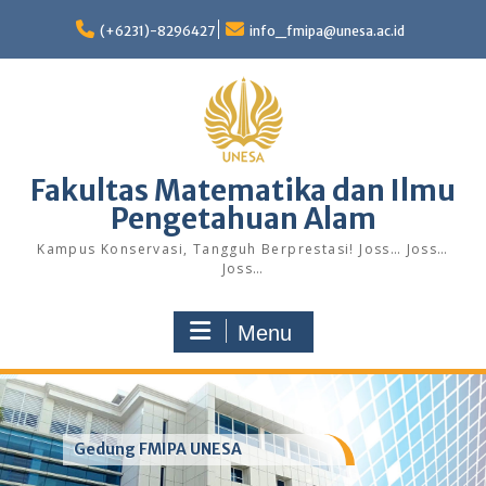
Skip
to
(+6231)-8296427
info_fmipa@unesa.ac.id
content
Fakultas Matematika dan Ilmu
Pengetahuan Alam
Kampus Konservasi, Tangguh Berprestasi! Joss… Joss…
Joss…
Menu
Gedung FMIPA UNESA