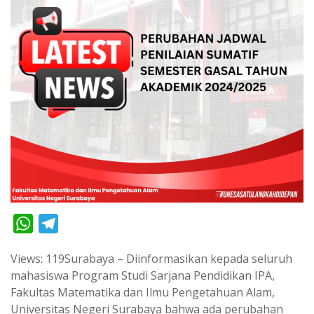
W
T
h
e
Views: 119Surabaya – Diinformasikan kepada seluruh
a
l
mahasiswa Program Studi Sarjana Pendidikan IPA,
t
e
Fakultas Matematika dan Ilmu Pengetahuan Alam,
s
g
Universitas Negeri Surabaya bahwa ada perubahan