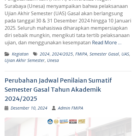
t
e
Surabaya (Unesa) menyampaikan bahwa pelaksanaan
s
g
Ujian Akhir Semester (UAS) Gasal akan berlangsung
A
r
pada tanggal 30 & 31 Desember 2024 hingga 10 Januari
p
a
2025. Seluruh mahasiswa diharapkan mempersiapkan
diri sebaik mungkin, mengikuti tata tertib pelaksanaan
p
m
ujian, dan menggunakan kesempatan
Read More …
Kegiatan
2024
,
2024/2025
,
FMIPA
,
Semester Gasal
,
UAS
,
Ujian Akhir Semester
,
Unesa
Perubahan Jadwal Penilaian Sumatif
Semester Gasal Tahun Akademik
2024/2025
Desember 10, 2024
Admin FMIPA