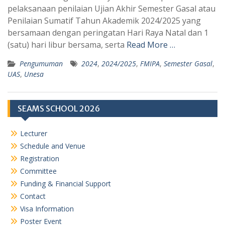
A
r
pelaksanaan penilaian Ujian Akhir Semester Gasal atau
p
a
Penilaian Sumatif Tahun Akademik 2024/2025 yang
bersamaan dengan peringatan Hari Raya Natal dan 1
p
m
(satu) hari libur bersama, serta
Read More …
Pengumuman
2024
,
2024/2025
,
FMIPA
,
Semester Gasal
,
UAS
,
Unesa
SEAMS SCHOOL 2026
Lecturer
Schedule and Venue
Registration
Committee
Funding & Financial Support
Contact
Visa Information
Poster Event