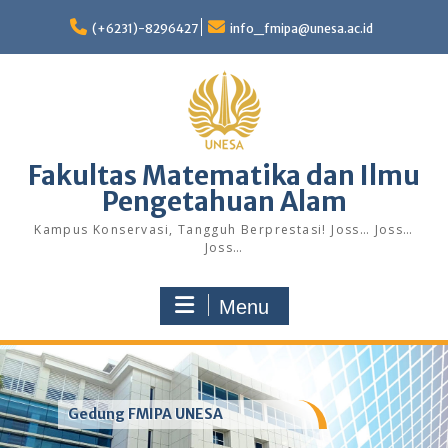
Skip
to
(+6231)-8296427
info_fmipa@unesa.ac.id
content
Fakultas Matematika dan Ilmu
Pengetahuan Alam
Kampus Konservasi, Tangguh Berprestasi! Joss… Joss…
Joss…
Menu
Gedung FMIPA UNESA