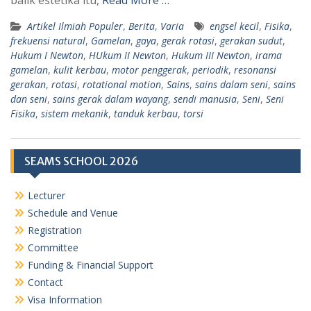
balik estetika itu,
Read More …
Artikel Ilmiah Populer
,
Berita
,
Varia
engsel kecil
,
Fisika
,
frekuensi natural
,
Gamelan
,
gaya
,
gerak rotasi
,
gerakan sudut
,
Hukum I Newton
,
HUkum II Newton
,
Hukum III Newton
,
irama
gamelan
,
kulit kerbau
,
motor penggerak
,
periodik
,
resonansi
gerakan
,
rotasi
,
rotational motion
,
Sains
,
sains dalam seni
,
sains
dan seni
,
sains gerak dalam wayang
,
sendi manusia
,
Seni
,
Seni
Fisika
,
sistem mekanik
,
tanduk kerbau
,
torsi
SEAMS SCHOOL 2026
Lecturer
Schedule and Venue
Registration
Committee
Funding & Financial Support
Contact
Visa Information