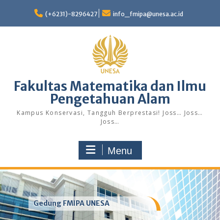
Skip
to
(+6231)-8296427
info_fmipa@unesa.ac.id
content
Fakultas Matematika dan Ilmu
Pengetahuan Alam
Kampus Konservasi, Tangguh Berprestasi! Joss… Joss…
Joss…
Menu
Gedung FMIPA UNESA