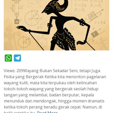
W
T
h
e
Views: 209Wayang Bukan Sekadar Seni, tetapi Juga
a
l
Fisika yang Bergerak Ketika kita menonton pagelaran
t
e
wayang kulit, mata kita terpukau oleh kelincahan
s
g
tokoh-tokoh wayang yang bergerak seolah hidup:
A
r
tangan yang melambai, badan berputar, kepala
p
a
menunduk dan mendongak, hingga momen dramatis
ketika tokoh perang beradu gerak cepat. Namun, di
p
m