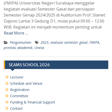
(FMIPA) Universitas Negeri Surabaya menggelar
s
g
kegiatan evaluasi Semester Gasal dan persiapan
A
r
Semester Genap 2024/2025 di Auditorium Prof. Slamet
p
a
Dajono Lantai 3 Gedung D1, mulai pukul 09.00 – 12.00
WIB. Kegiatan ini menjadi momentum penting untuk
p
m
Read More …
Pengumuman
2025
,
evaluasi semester gasal
,
FMIPA
,
prestasi akademik
,
Unesa
SEAMS SCHOOL 2026
Lecturer
Schedule and Venue
Registration
Committee
Funding & Financial Support
Contact