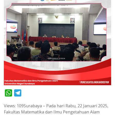
W
T
h
e
Views: 109Surabaya – Pada hari Rabu, 22 Januari 2025,
a
l
Fakultas Matematika dan Ilmu Pengetahuan Alam
t
e