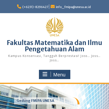
Skip
to
(+6231)-8296427
info_fmipa@unesa.ac.id
content
Fakultas Matematika dan Ilmu
Pengetahuan Alam
Kampus Konservasi, Tangguh Berprestasi! Joss… Joss…
Joss…
Menu
Gedung FMIPA UNESA