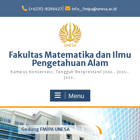
Skip
to
(+6231)-8296427
info_fmipa@unesa.ac.id
content
Fakultas Matematika dan Ilmu
Pengetahuan Alam
Kampus Konservasi, Tangguh Berprestasi! Joss… Joss…
Joss…
Menu
Gedung FMIPA UNESA