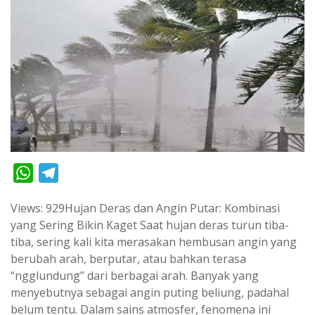
W
T
h
e
Views: 929Hujan Deras dan Angin Putar: Kombinasi
a
l
yang Sering Bikin Kaget Saat hujan deras turun tiba-
t
e
tiba, sering kali kita merasakan hembusan angin yang
s
g
berubah arah, berputar, atau bahkan terasa
A
r
“ngglundung” dari berbagai arah. Banyak yang
p
a
menyebutnya sebagai angin puting beliung, padahal
belum tentu. Dalam sains atmosfer, fenomena ini
p
m