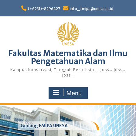
Skip
to
(+6231)-8296427
info_fmipa@unesa.ac.id
content
Fakultas Matematika dan Ilmu
Pengetahuan Alam
Kampus Konservasi, Tangguh Berprestasi! Joss… Joss…
Joss…
Menu
Gedung FMIPA UNESA