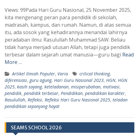
h
e
Views: 99Pada Hari Guru Nasional, 25 November 2025,
a
l
kita mengenang peran para pendidik di sekolah,
t
e
madrasah, kampus, dan rumah. Namun, di atas semua
s
g
itu, ada sosok yang kehadirannya menandai lahirnya
A
r
peradaban ilmu: Rasulullah Muhammad SAW. Beliau
p
a
tidak hanya menjadi utusan Allah, tetapi juga pendidik
terbesar dalam sejarah umat manusia—guru bagi
Read
p
m
More …
Artikel Ilmiah Populer
,
Varia
critical thinking
,
diferensiasi
,
guru agung
,
Hari Guru Nasional 2023
,
HGN
,
HGN
2025
,
kasih sayang
,
keteladanan
,
misiperubahan
,
motivasi
,
pendidik
,
pendidik terbesar
,
Pendidikan
,
pendidikan karakter
,
Rasulullah
,
Refleksi
,
Refleksi Hari Guru Nasional 2025
,
teladan
pendidikan sepanjang hayat
SEAMS SCHOOL 2026