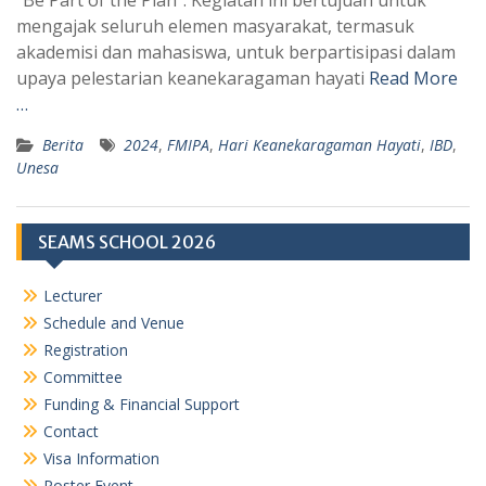
“Be Part of the Plan”. Kegiatan ini bertujuan untuk
p
a
mengajak seluruh elemen masyarakat, termasuk
akademisi dan mahasiswa, untuk berpartisipasi dalam
p
m
upaya pelestarian keanekaragaman hayati
Read More
…
Berita
2024
,
FMIPA
,
Hari Keanekaragaman Hayati
,
IBD
,
Unesa
SEAMS SCHOOL 2026
Lecturer
Schedule and Venue
Registration
Committee
Funding & Financial Support
Contact
Visa Information
Poster Event