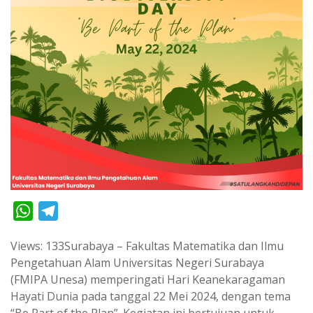
W
T
h
e
Views: 133Surabaya – Fakultas Matematika dan Ilmu
a
l
Pengetahuan Alam Universitas Negeri Surabaya
t
e
(FMIPA Unesa) memperingati Hari Keanekaragaman
s
g
Hayati Dunia pada tanggal 22 Mei 2024, dengan tema
A
r