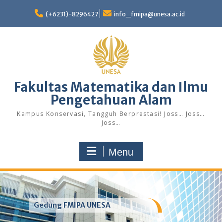
Skip
to
(+6231)-8296427
info_fmipa@unesa.ac.id
content
Fakultas Matematika dan Ilmu
Pengetahuan Alam
Kampus Konservasi, Tangguh Berprestasi! Joss… Joss…
Joss…
Menu
Gedung FMIPA UNESA