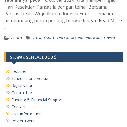
setelahnya, pada 1 Oktober 2024, kita memperingati
p
a
Hari Kesaktian Pancasila dengan tema “Bersama
Pancasila Kita Wujudkan Indonesia Emas”. Tema ini
p
m
mengandung pesan penting bahwa dengan
Read More
…
Berita
2024
,
FMIPA
,
Hari Kesaktian Pancasila
,
Unesa
SEAMS SCHOOL 2026
Lecturer
Schedule and Venue
Registration
Committee
Funding & Financial Support
Contact
Visa Information
Poster Event