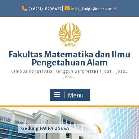
Skip
to
(+6231)-8296427
info_fmipa@unesa.ac.id
content
Fakultas Matematika dan Ilmu
Pengetahuan Alam
Kampus Konservasi, Tangguh Berprestasi! Joss… Joss…
Joss…
Menu
Gedung FMIPA UNESA