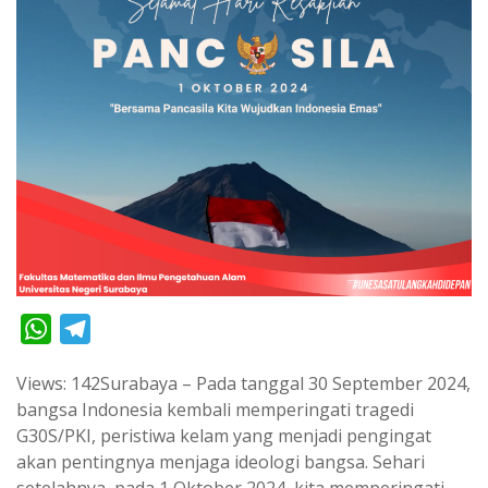
W
T
h
e
Views: 142Surabaya – Pada tanggal 30 September 2024,
a
l
bangsa Indonesia kembali memperingati tragedi
t
e
G30S/PKI, peristiwa kelam yang menjadi pengingat
s
g
akan pentingnya menjaga ideologi bangsa. Sehari
A
r