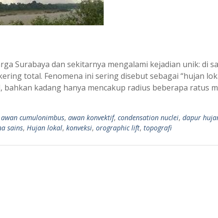
rga Surabaya dan sekitarnya mengalami kejadian unik: di sat
ering total. Fenomena ini sering disebut sebagai “hujan lok
cil, bahkan kadang hanya mencakup radius beberapa ratus m
,
awan cumulonimbus
,
awan konvektif
,
condensation nuclei
,
dapur huja
a sains
,
Hujan lokal
,
konveksi
,
orographic lift
,
topografi