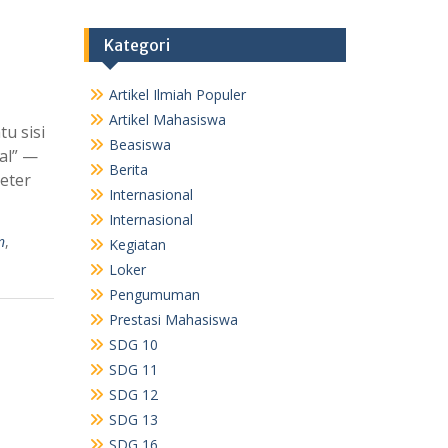
Kategori
Artikel Ilmiah Populer
Artikel Mahasiswa
u sisi
Beasiswa
al” —
Berita
eter
Internasional
Internasional
n
,
Kegiatan
Loker
Pengumuman
Prestasi Mahasiswa
SDG 10
SDG 11
SDG 12
SDG 13
SDG 16