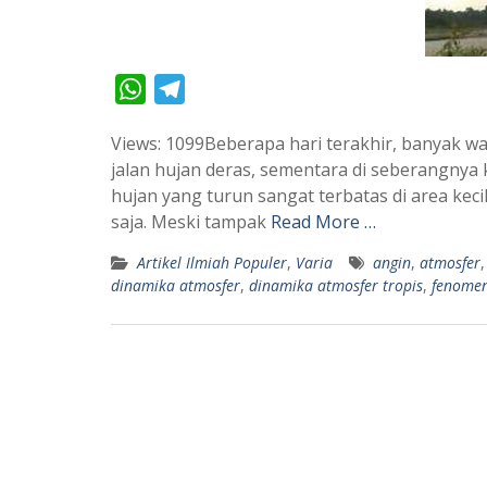
W
T
h
e
Views: 1099Beberapa hari terakhir, banyak wa
a
l
jalan hujan deras, sementara di seberangnya k
t
e
hujan yang turun sangat terbatas di area ke
s
g
saja. Meski tampak
Read More …
A
r
Artikel Ilmiah Populer
,
Varia
angin
,
atmosfer
p
a
dinamika atmosfer
,
dinamika atmosfer tropis
,
fenomen
p
m