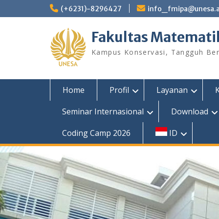
Skip
(+6231)-8296427
info_fmipa@unesa.a
to
content
Fakultas Matemati
Kampus Konservasi, Tangguh Berp
Home
Profil
Layanan
Seminar Internasional
Download
Coding Camp 2026
ID