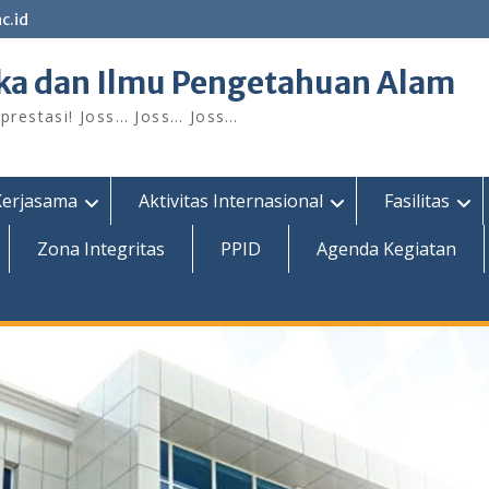
c.id
ka dan Ilmu Pengetahuan Alam
restasi! Joss… Joss… Joss…
Kerjasama
Aktivitas Internasional
Fasilitas
Zona Integritas
PPID
Agenda Kegiatan