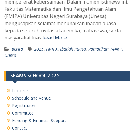
mempererat kebersamaan. Dalam momen istimewa ini,
A
r
Fakultas Matematika dan Ilmu Pengetahuan Alam
p
a
(FMIPA) Universitas Negeri Surabaya (Unesa)
mengucapkan selamat menunaikan ibadah puasa
p
m
kepada seluruh civitas akademika, mahasiswa, serta
masyarakat luas
Read More …
Berita
2025
,
FMIPA
,
Ibadah Puasa
,
Ramadhan 1446 H
,
Unesa
SEAMS SCHOOL 2026
Lecturer
Schedule and Venue
Registration
Committee
Funding & Financial Support
Contact