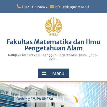
Skip
to
(+6231)-8296427
info_fmipa@unesa.ac.id
content
Fakultas Matematika dan Ilmu
Pengetahuan Alam
Kampus Konservasi, Tangguh Berprestasi! Joss… Joss…
Joss…
Menu
Gedung FMIPA UNESA