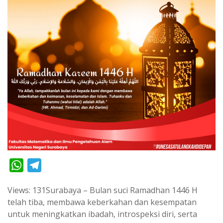
W
T
h
e
Views: 131Surabaya – Bulan suci Ramadhan 1446 H
a
l
telah tiba, membawa keberkahan dan kesempatan
t
e
untuk meningkatkan ibadah, introspeksi diri, serta
s
g