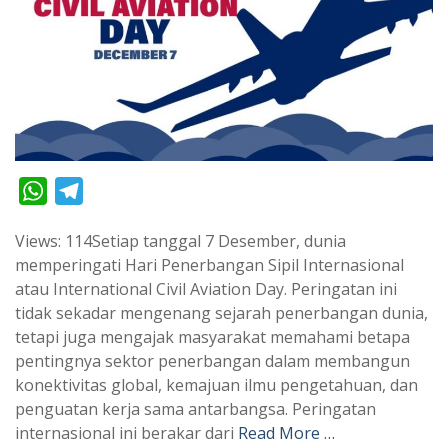
W
T
h
e
Views: 114Setiap tanggal 7 Desember, dunia
a
l
memperingati Hari Penerbangan Sipil Internasional
t
e
atau International Civil Aviation Day. Peringatan ini
s
g
tidak sekadar mengenang sejarah penerbangan dunia,
A
r
tetapi juga mengajak masyarakat memahami betapa
p
a
pentingnya sektor penerbangan dalam membangun
konektivitas global, kemajuan ilmu pengetahuan, dan
p
m
penguatan kerja sama antarbangsa. Peringatan
internasional ini berakar dari
Read More …