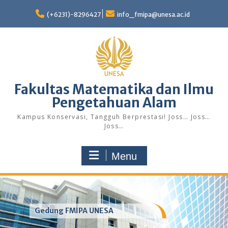
Skip
to
(+6231)-8296427
info_fmipa@unesa.ac.id
content
Fakultas Matematika dan Ilmu
Pengetahuan Alam
Kampus Konservasi, Tangguh Berprestasi! Joss… Joss…
Joss…
Menu
Gedung FMIPA UNESA