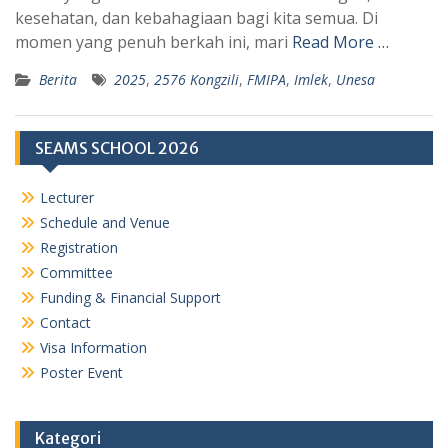
kesehatan, dan kebahagiaan bagi kita semua. Di
p
m
momen yang penuh berkah ini, mari
Read More …
Berita
2025
,
2576 Kongzili
,
FMIPA
,
Imlek
,
Unesa
SEAMS SCHOOL 2026
Lecturer
Schedule and Venue
Registration
Committee
Funding & Financial Support
Contact
Visa Information
Poster Event
Kategori