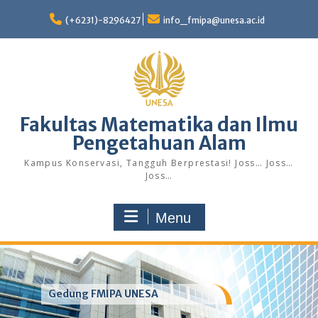
Skip
to
(+6231)-8296427
info_fmipa@unesa.ac.id
content
Fakultas Matematika dan Ilmu
Pengetahuan Alam
Kampus Konservasi, Tangguh Berprestasi! Joss… Joss…
Joss…
Menu
Gedung FMIPA UNESA