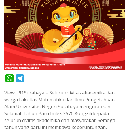
W
T
h
e
Views: 91Surabaya – Seluruh sivitas akademika dan
a
l
warga Fakultas Matematika dan Ilmu Pengetahuan
t
e
Alam Universitas Negeri Surabaya mengucapkan
s
g
Selamat Tahun Baru Imlek 2576 Kongzili kepada
A
r
seluruh civitas akademika dan masyarakat. Semoga
p
a
tahun yang baru ini membawa keberuntungan,