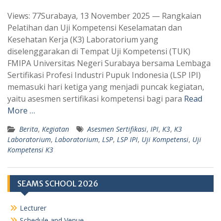
h
e
Views: 77Surabaya, 13 November 2025 — Rangkaian
a
l
Pelatihan dan Uji Kompetensi Keselamatan dan
t
e
Kesehatan Kerja (K3) Laboratorium yang
s
g
diselenggarakan di Tempat Uji Kompetensi (TUK)
A
r
FMIPA Universitas Negeri Surabaya bersama Lembaga
p
a
Sertifikasi Profesi Industri Pupuk Indonesia (LSP IPI)
memasuki hari ketiga yang menjadi puncak kegiatan,
p
m
yaitu asesmen sertifikasi kompetensi bagi para
Read
More …
Berita
,
Kegiatan
Asesmen Sertifikasi
,
IPI
,
K3
,
K3
Laboratorium
,
Laboratorium
,
LSP
,
LSP IPI
,
Uji Kompetensi
,
Uji
Kompetensi K3
SEAMS SCHOOL 2026
Lecturer
Schedule and Venue