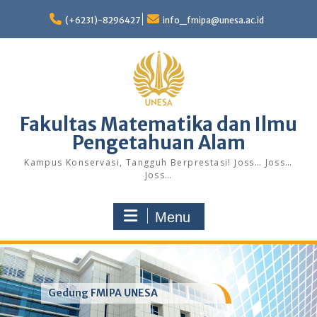
Skip
to
(+6231)-8296427
info_fmipa@unesa.ac.id
content
Fakultas Matematika dan Ilmu
Pengetahuan Alam
Kampus Konservasi, Tangguh Berprestasi! Joss… Joss…
Joss…
Menu
Gedung FMIPA UNESA