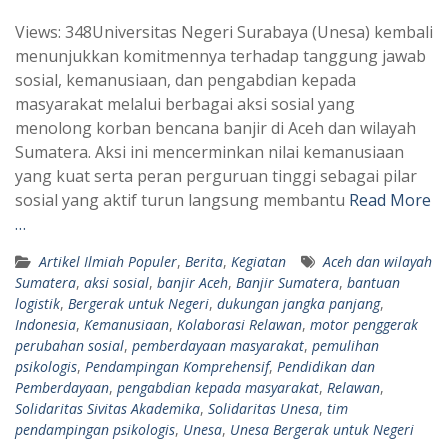
h
e
Views: 348Universitas Negeri Surabaya (Unesa) kembali
a
l
menunjukkan komitmennya terhadap tanggung jawab
t
e
sosial, kemanusiaan, dan pengabdian kepada
s
g
masyarakat melalui berbagai aksi sosial yang
A
r
menolong korban bencana banjir di Aceh dan wilayah
p
a
Sumatera. Aksi ini mencerminkan nilai kemanusiaan
yang kuat serta peran perguruan tinggi sebagai pilar
p
m
sosial yang aktif turun langsung membantu
Read More
…
Artikel Ilmiah Populer
,
Berita
,
Kegiatan
Aceh dan wilayah
Sumatera
,
aksi sosial
,
banjir Aceh
,
Banjir Sumatera
,
bantuan
logistik
,
Bergerak untuk Negeri
,
dukungan jangka panjang
,
Indonesia
,
Kemanusiaan
,
Kolaborasi Relawan
,
motor penggerak
perubahan sosial
,
pemberdayaan masyarakat
,
pemulihan
psikologis
,
Pendampingan Komprehensif
,
Pendidikan dan
Pemberdayaan
,
pengabdian kepada masyarakat
,
Relawan
,
Solidaritas Sivitas Akademika
,
Solidaritas Unesa
,
tim
pendampingan psikologis
,
Unesa
,
Unesa Bergerak untuk Negeri