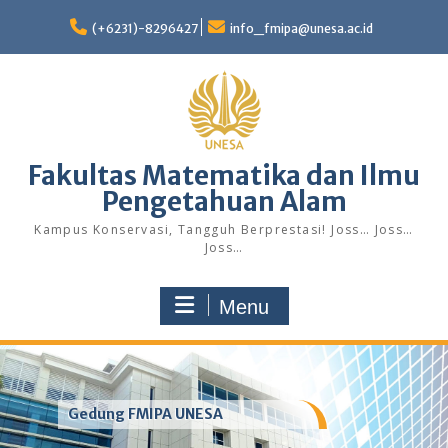
Skip
to
(+6231)-8296427
info_fmipa@unesa.ac.id
content
Fakultas Matematika dan Ilmu
Pengetahuan Alam
Kampus Konservasi, Tangguh Berprestasi! Joss… Joss…
Joss…
Menu
Gedung FMIPA UNESA