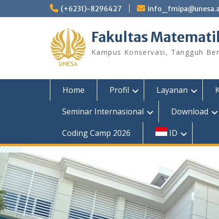
Skip
(+6231)-8296427
info_fmipa@unesa.a
to
content
Fakultas Matemati
Kampus Konservasi, Tangguh Berp
Home
Profil
Layanan
Seminar Internasional
Download
Coding Camp 2026
ID