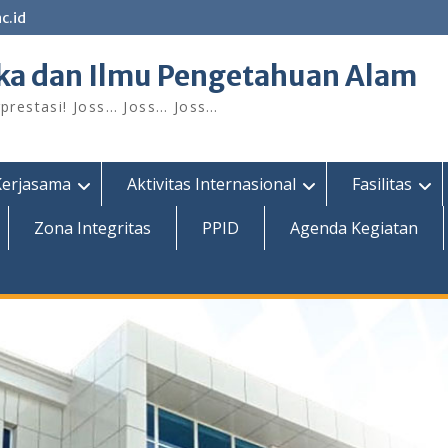
c.id
ka dan Ilmu Pengetahuan Alam
restasi! Joss… Joss… Joss…
Kerjasama
Aktivitas Internasional
Fasilitas
Zona Integritas
PPID
Agenda Kegiatan