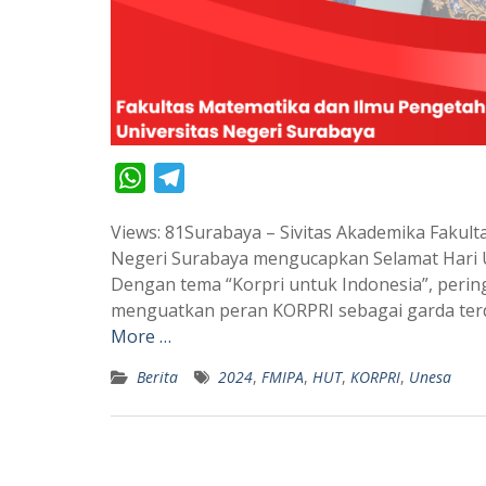
W
T
h
e
Views: 81Surabaya – Sivitas Akademika Fakul
a
l
Negeri Surabaya mengucapkan Selamat Hari U
t
e
Dengan tema “Korpri untuk Indonesia”, peri
s
g
menguatkan peran KORPRI sebagai garda ter
A
r
More …
p
a
Berita
2024
,
FMIPA
,
HUT
,
KORPRI
,
Unesa
p
m