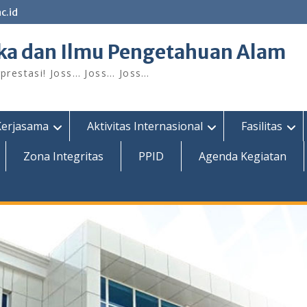
c.id
ka dan Ilmu Pengetahuan Alam
restasi! Joss… Joss… Joss…
Kerjasama
Aktivitas Internasional
Fasilitas
Zona Integritas
PPID
Agenda Kegiatan