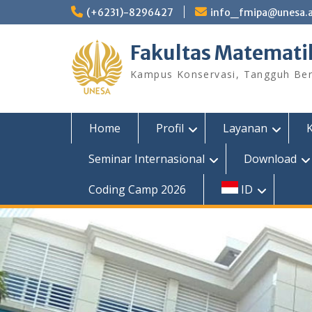
Skip
(+6231)-8296427
info_fmipa@unesa.a
to
content
Fakultas Matemati
Kampus Konservasi, Tangguh Berp
Home
Profil
Layanan
Seminar Internasional
Download
Coding Camp 2026
ID