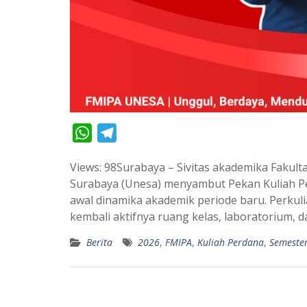
W
T
h
e
Views: 98Surabaya – Sivitas akademika Fakul
a
l
Surabaya (Unesa) menyambut Pekan Kuliah P
t
e
awal dinamika akademik periode baru. Perkul
s
g
kembali aktifnya ruang kelas, laboratorium, d
A
r
Berita
2026
,
FMIPA
,
Kuliah Perdana
,
Semeste
p
a
p
m