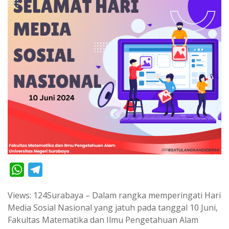
W
T
h
e
Views: 124Surabaya – Dalam rangka memperingati Hari
a
l
Media Sosial Nasional yang jatuh pada tanggal 10 Juni,
t
e
Fakultas Matematika dan Ilmu Pengetahuan Alam
s
g