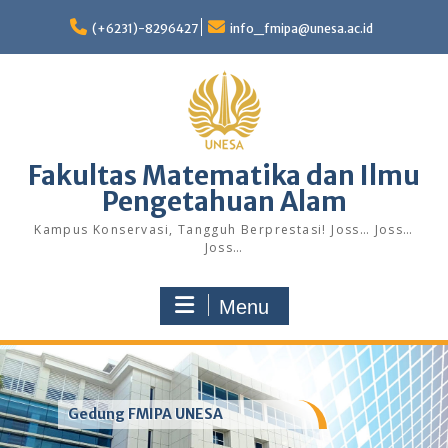
Skip
to
(+6231)-8296427
info_fmipa@unesa.ac.id
content
Fakultas Matematika dan Ilmu
Pengetahuan Alam
Kampus Konservasi, Tangguh Berprestasi! Joss… Joss…
Joss…
Menu
Gedung FMIPA UNESA