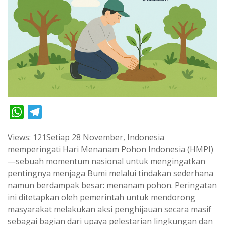
W
T
h
e
Views: 121Setiap 28 November, Indonesia
a
l
memperingati Hari Menanam Pohon Indonesia (HMPI)
t
e
—sebuah momentum nasional untuk mengingatkan
s
g
pentingnya menjaga Bumi melalui tindakan sederhana
A
r
namun berdampak besar: menanam pohon. Peringatan
p
a
ini ditetapkan oleh pemerintah untuk mendorong
masyarakat melakukan aksi penghijauan secara masif
p
m
sebagai bagian dari upaya pelestarian lingkungan dan