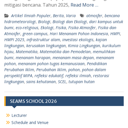
mitigasi bencana. Tahun 2025,
Read More …
Artikel Ilmiah Populer
,
Berita
,
Varia
atmosfer
,
bencana
hidrometeorologi
,
Biologi
,
Biologi dan Ekologi
,
dari kampus untuk
bumi
,
eco-religious
,
Ekologi
,
Fisika
,
Fisika Atmosfer
,
Fisika dan
Atmosfer
,
green campus
,
Hari Menanam Pohon Indonesia
,
HMPI
,
HMPI 2025
,
infrastruktur alam
,
investasi ekologis
,
kajian
lingkungan
,
kerusakan lingkungan
,
Kimia Lingkungan
,
kurikulum
hijau
,
Matematika
,
Matematika dan Pemodelan
,
memulihkan
bumi
,
menanam harapan
,
menanam masa depan
,
menanam
pohon
,
menanam pohon tugas kemanusiaan
,
Pendidikan
Perubahan Iklim
,
Perubahan Iklim
,
pohon
,
pohon dalam
perspektif MIPA
,
refleksi edukatif
,
refleksi ilmiah
,
restorasi
lingkungan
,
sains kehutanan
,
SCEL
,
tutupan hutan
SEAMS SCHOOL 2026
Lecturer
Schedule and Venue