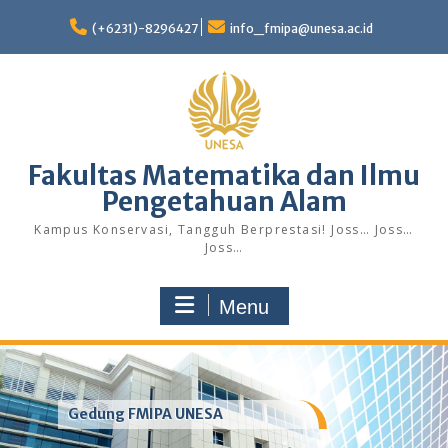
Skip
to
(+6231)-8296427
info_fmipa@unesa.ac.id
content
Fakultas Matematika dan Ilmu
Pengetahuan Alam
Kampus Konservasi, Tangguh Berprestasi! Joss… Joss…
Joss…
Menu
Gedung FMIPA UNESA