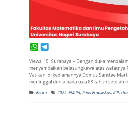
W
T
h
e
Views: 151Surabaya – Dengan duka mendalam,
a
l
menyampaikan belasungkawa atas wafatnya Pau
t
e
Vatikan, di kediamannya Domus Sanctae Marth
s
g
meninggal dunia pada usia 88 tahun setelah 
A
r
Berita
2025
,
FMIPA
,
Paus Fransiskus
,
RIP
,
Une
p
a
p
m