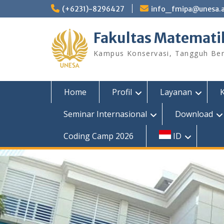
Skip
(+6231)-8296427
info_fmipa@unesa.a
to
content
Fakultas Matemati
Kampus Konservasi, Tangguh Berp
Home
Profil
Layanan
Seminar Internasional
Download
Coding Camp 2026
ID