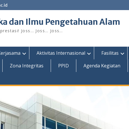
c.id
ka dan Ilmu Pengetahuan Alam
restasi! Joss… Joss… Joss…
Kerjasama
Aktivitas Internasional
Fasilitas
Zona Integritas
PPID
Agenda Kegiatan