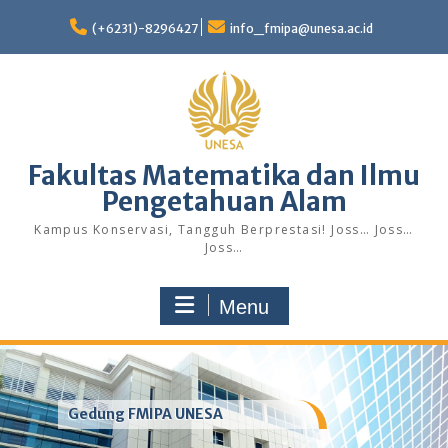
Skip
to
(+6231)-8296427
info_fmipa@unesa.ac.id
content
Fakultas Matematika dan Ilmu
Pengetahuan Alam
Kampus Konservasi, Tangguh Berprestasi! Joss… Joss…
Joss…
Menu
Gedung FMIPA UNESA