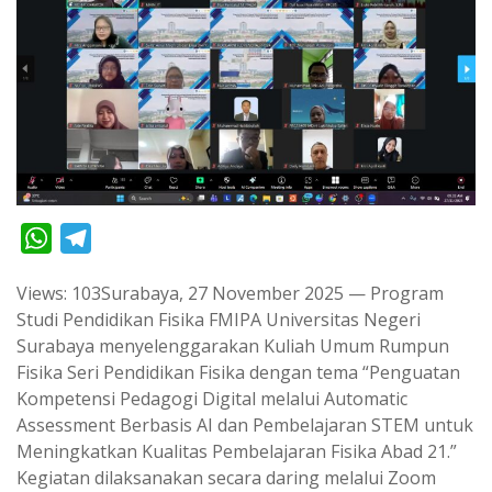
W
T
h
e
Views: 103Surabaya, 27 November 2025 — Program
a
l
Studi Pendidikan Fisika FMIPA Universitas Negeri
t
e
Surabaya menyelenggarakan Kuliah Umum Rumpun
s
g
Fisika Seri Pendidikan Fisika dengan tema “Penguatan
A
r
Kompetensi Pedagogi Digital melalui Automatic
p
a
Assessment Berbasis AI dan Pembelajaran STEM untuk
Meningkatkan Kualitas Pembelajaran Fisika Abad 21.”
p
m
Kegiatan dilaksanakan secara daring melalui Zoom