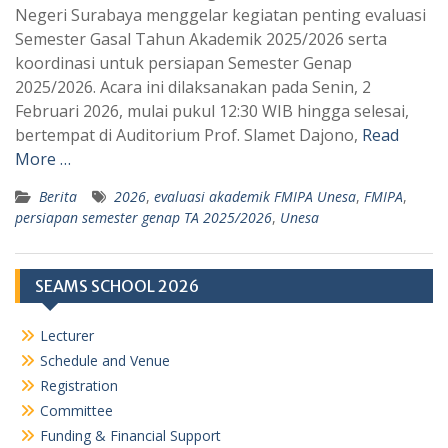
t
e
Negeri Surabaya menggelar kegiatan penting evaluasi
s
g
Semester Gasal Tahun Akademik 2025/2026 serta
A
r
koordinasi untuk persiapan Semester Genap
p
a
2025/2026. Acara ini dilaksanakan pada Senin, 2
Februari 2026, mulai pukul 12:30 WIB hingga selesai,
p
m
bertempat di Auditorium Prof. Slamet Dajono,
Read
More …
Berita
2026
,
evaluasi akademik FMIPA Unesa
,
FMIPA
,
persiapan semester genap TA 2025/2026
,
Unesa
SEAMS SCHOOL 2026
Lecturer
Schedule and Venue
Registration
Committee
Funding & Financial Support