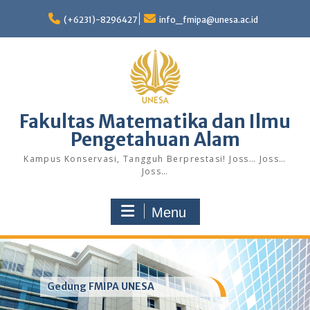
Skip
to
(+6231)-8296427
info_fmipa@unesa.ac.id
content
Fakultas Matematika dan Ilmu
Pengetahuan Alam
Kampus Konservasi, Tangguh Berprestasi! Joss… Joss…
Joss…
Menu
Gedung FMIPA UNESA