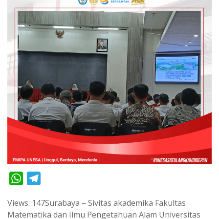
W
T
h
e
Views: 147Surabaya – Sivitas akademika Fakultas
a
l
Matematika dan Ilmu Pengetahuan Alam Universitas