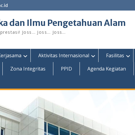
c.id
ka dan Ilmu Pengetahuan Alam
restasi! Joss… Joss… Joss…
Kerjasama
Aktivitas Internasional
Fasilitas
Zona Integritas
PPID
Agenda Kegiatan