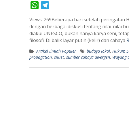
W
T
h
e
Views: 269Beberapa hari setelah peringatan 
a
l
dengan berbagai diskusi tentang nilai-nilai 
t
e
diakui UNESCO, bukan hanya karya seni, tetap
s
g
filosofi. Di balik layar putih (kelir) dan cahaya
R
A
r
Artikel Ilmiah Populer
budaya lokal
,
Hukum L
p
a
propagation
,
siluet
,
sumber cahaya divergen
,
Wayang d
p
m