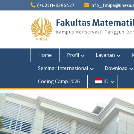
Skip
(+6231)-8296427
info_fmipa@unesa.a
to
content
Fakultas Matemati
Kampus Konservasi, Tangguh Berp
Home
Profil
Layanan
Seminar Internasional
Download
Coding Camp 2026
ID