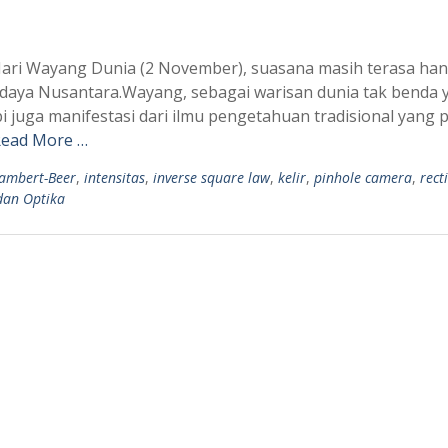
Hari Wayang Dunia (2 November), suasana masih terasa ha
budaya Nusantara.Wayang, sebagai warisan dunia tak benda 
i juga manifestasi dari ilmu pengetahuan tradisional yang
ead More …
ambert-Beer
,
intensitas
,
inverse square law
,
kelir
,
pinhole camera
,
rect
an Optika