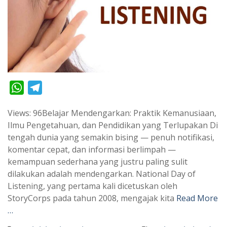
W
T
h
e
Views: 96Belajar Mendengarkan: Praktik Kemanusiaan,
a
l
Ilmu Pengetahuan, dan Pendidikan yang Terlupakan Di
t
e
tengah dunia yang semakin bising — penuh notifikasi,
s
g
komentar cepat, dan informasi berlimpah —
A
r
kemampuan sederhana yang justru paling sulit
p
a
dilakukan adalah mendengarkan. National Day of
Listening, yang pertama kali dicetuskan oleh
p
m
StoryCorps pada tahun 2008, mengajak kita
Read More
…