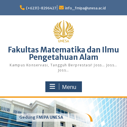
Skip
to
(+6231)-8296427
info_fmipa@unesa.ac.id
content
Fakultas Matematika dan Ilmu
Pengetahuan Alam
Kampus Konservasi, Tangguh Berprestasi! Joss… Joss…
Joss…
Menu
Gedung FMIPA UNESA