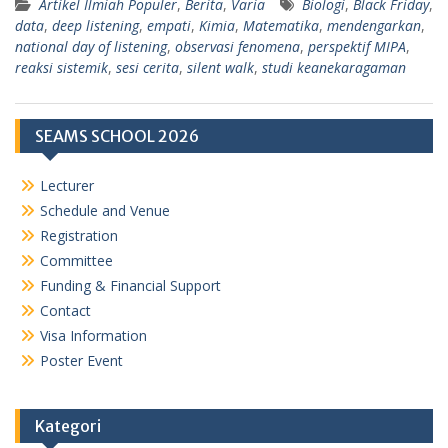
Artikel Ilmiah Populer
,
Berita
,
Varia
Biologi
,
Black Friday
,
data
,
deep listening
,
empati
,
Kimia
,
Matematika
,
mendengarkan
,
national day of listening
,
observasi fenomena
,
perspektif MIPA
,
reaksi sistemik
,
sesi cerita
,
silent walk
,
studi keanekaragaman
SEAMS SCHOOL 2026
Lecturer
Schedule and Venue
Registration
Committee
Funding & Financial Support
Contact
Visa Information
Poster Event
Kategori