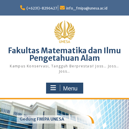
Skip
to
(+6231)-8296427
info_fmipa@unesa.ac.id
content
Fakultas Matematika dan Ilmu
Pengetahuan Alam
Kampus Konservasi, Tangguh Berprestasi! Joss… Joss…
Joss…
Menu
Gedung FMIPA UNESA