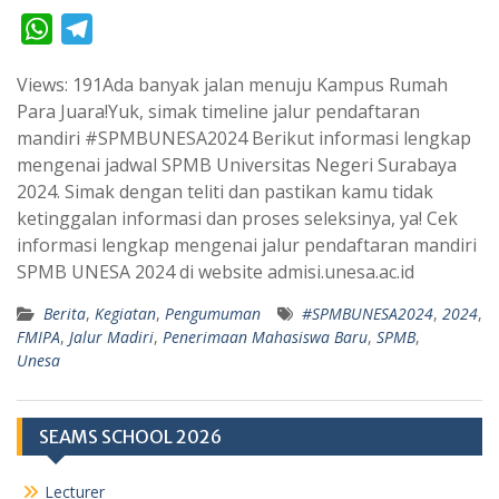
W
T
h
e
Views: 191Ada banyak jalan menuju Kampus Rumah
a
l
Para Juara!Yuk, simak timeline jalur pendaftaran
t
e
mandiri #SPMBUNESA2024 Berikut informasi lengkap
s
g
mengenai jadwal SPMB Universitas Negeri Surabaya
A
r
2024. Simak dengan teliti dan pastikan kamu tidak
p
a
ketinggalan informasi dan proses seleksinya, ya! Cek
informasi lengkap mengenai jalur pendaftaran mandiri
p
m
SPMB UNESA 2024 di website admisi.unesa.ac.id
Berita
,
Kegiatan
,
Pengumuman
#SPMBUNESA2024
,
2024
,
FMIPA
,
Jalur Madiri
,
Penerimaan Mahasiswa Baru
,
SPMB
,
Unesa
SEAMS SCHOOL 2026
Lecturer