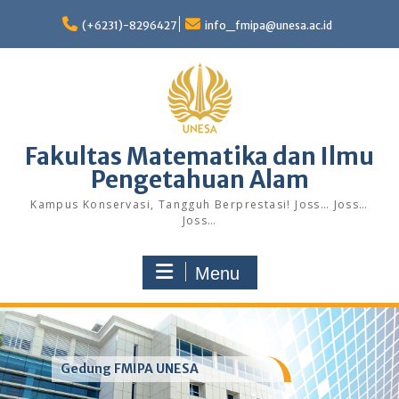
Skip
to
(+6231)-8296427
info_fmipa@unesa.ac.id
content
Fakultas Matematika dan Ilmu
Pengetahuan Alam
Kampus Konservasi, Tangguh Berprestasi! Joss… Joss…
Joss…
Menu
Gedung FMIPA UNESA