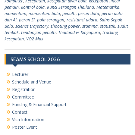
komputer
,
Kecepatan
,
kecepatan awal bola
,
kecepatan linear
pemain
,
kontrol bola
,
Kunci Serangan Thailand
,
Matematika
,
momentum
,
momentum bola
,
penalti
,
peran data
,
peran data
dan AI
,
peran SI
,
pola serangan
,
resistansi udara
,
Sains Sepak
Bola
,
science trajectory
,
shooting power
,
stamina
,
statistik
,
sudut
tembak
,
tendangan penalti
,
Thailand vs Singapura
,
tracking
kecepatan
,
VO2 Max
SEAMS SCHOOL 2026
Lecturer
Schedule and Venue
Registration
Committee
Funding & Financial Support
Contact
Visa Information
Poster Event