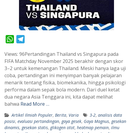
W
T
h
e
Views: 96Pertandingan Thailand vs Singapura pada
a
l
FIFA Matchday November 2025 berakhir dengan skor
t
e
3–2 untuk kemenangan Thailand. Meski hanya laga uji
s
g
coba, pertandingan ini menyimpan banyak pelajaran
A
r
menarik tentang fisika, biomekanika, hingga psikologi
p
a
performa dalam sepak bola modern. Dari duel ketat
dua negara Asia Tenggara ini, kita dapat melihat
p
m
bahwa
Read More …
Artikel Ilmiah Populer
,
Berita
,
Varia
3-2
,
analisis data
posisi
,
evaluasi pertandingan
,
gaya gesek
,
Gaya Magnus
,
gesekan
dinamis
,
gesekan statis
,
glikogen otot
,
heatmap pemain
,
ilmu