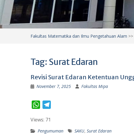
Fakultas Matematika dan Ilmu Pengetahuan Alam
>
Tag:
Surat Edaran
Revisi Surat Edaran Ketentuan Ung
November 7, 2025
Fakultas Mipa
W
T
h
e
Views: 71
a
l
t
e
Pengumuman
SAKU
,
Surat Edaran