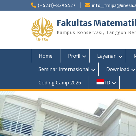
Skip
(+6231)-8296427
info_fmipa@unesa.a
to
content
Fakultas Matemati
Kampus Konservasi, Tangguh Berp
Home
Profil
Layanan
Seminar Internasional
Download
Coding Camp 2026
ID