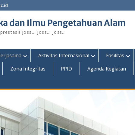
c.id
ka dan Ilmu Pengetahuan Alam
restasi! Joss… Joss… Joss…
Kerjasama
Aktivitas Internasional
Fasilitas
Zona Integritas
PPID
Agenda Kegiatan