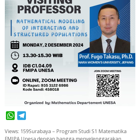
W
T
h
e
Views: 159Surabaya – Program Studi S1 Matematika
a
l
FMIPA Unesa dengan bangga menyelenggarakan