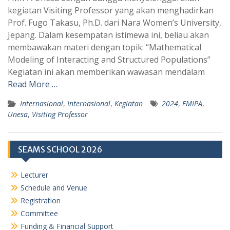
t
e
kegiatan Visiting Professor yang akan menghadirkan
s
g
Prof. Fugo Takasu, Ph.D. dari Nara Women’s University,
A
r
Jepang. Dalam kesempatan istimewa ini, beliau akan
p
a
membawakan materi dengan topik: “Mathematical
Modeling of Interacting and Structured Populations”
p
m
Kegiatan ini akan memberikan wawasan mendalam
Read More …
Internasional
,
Internasional
,
Kegiatan
2024
,
FMIPA
,
Unesa
,
Visiting Professor
SEAMS SCHOOL 2026
Lecturer
Schedule and Venue
Registration
Committee
Funding & Financial Support