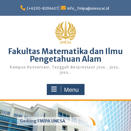
Skip
to
(+6231)-8296427
info_fmipa@unesa.ac.id
content
Fakultas Matematika dan Ilmu
Pengetahuan Alam
Kampus Konservasi, Tangguh Berprestasi! Joss… Joss…
Joss…
Menu
Gedung FMIPA UNESA