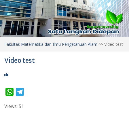
Fakultas Matematika dan Ilmu Pengetahuan Alam
>>
Video test
Video test
W
T
h
e
Views: 51
a
l
t
e
s
g