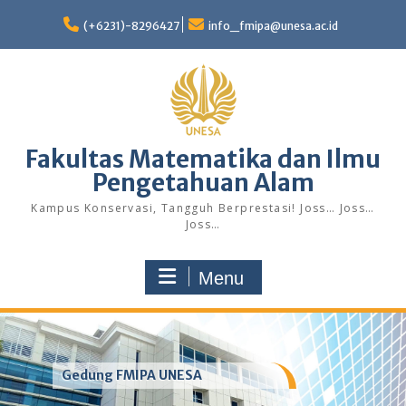
Skip
to
(+6231)-8296427
info_fmipa@unesa.ac.id
content
Fakultas Matematika dan Ilmu
Pengetahuan Alam
Kampus Konservasi, Tangguh Berprestasi! Joss… Joss…
Joss…
Menu
Gedung FMIPA UNESA