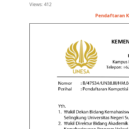
Views: 412
a
l
t
e
Pendaftaran K
s
g
A
r
p
a
p
m