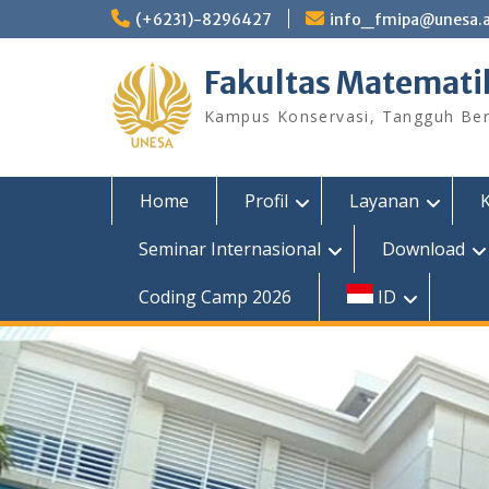
Skip
(+6231)-8296427
info_fmipa@unesa.a
to
content
Fakultas Matemati
Kampus Konservasi, Tangguh Berp
Home
Profil
Layanan
Seminar Internasional
Download
Coding Camp 2026
ID