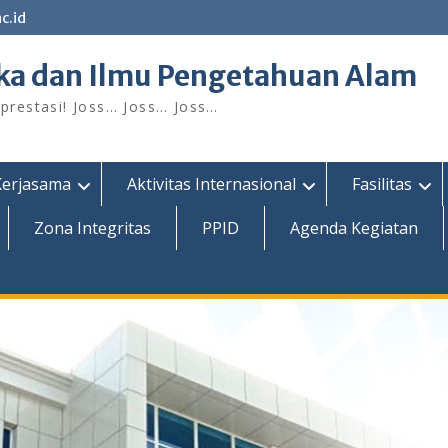
c.id
ka dan Ilmu Pengetahuan Alam
restasi! Joss… Joss… Joss…
Kerjasama
Aktivitas Internasional
Fasilitas
Zona Integritas
PPID
Agenda Kegiatan