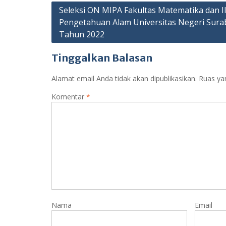
A
r
Navigasi
Seleksi ON MIPA Fakultas Matematika dan I
p
a
Pengetahuan Alam Universitas Negeri Sura
pos
p
m
Tahun 2022
Tinggalkan Balasan
Alamat email Anda tidak akan dipublikasikan.
Ruas ya
Komentar
*
Nama
Email