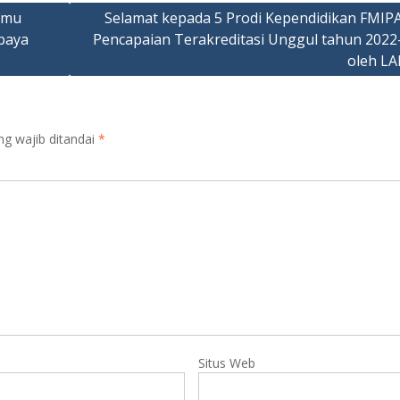
lmu
Selamat kepada 5 Prodi Kependidikan FMIPA
baya
Pencapaian Terakreditasi Unggul tahun 2022
oleh L
ng wajib ditandai
*
Situs Web