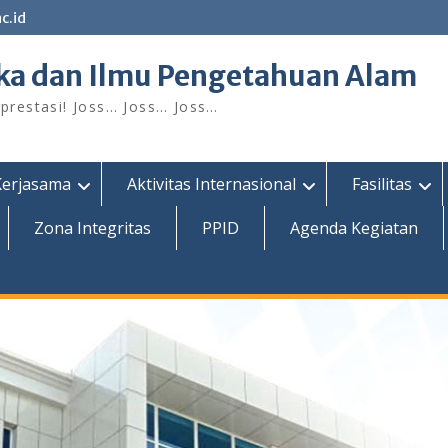
c.id
ka dan Ilmu Pengetahuan Alam
restasi! Joss… Joss… Joss…
Kerjasama
Aktivitas Internasional
Fasilitas
Zona Integritas
PPID
Agenda Kegiatan