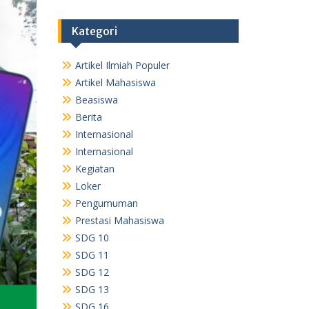
Kategori
Artikel Ilmiah Populer
Artikel Mahasiswa
Beasiswa
Berita
Internasional
Internasional
Kegiatan
Loker
Pengumuman
Prestasi Mahasiswa
SDG 10
SDG 11
SDG 12
SDG 13
SDG 16