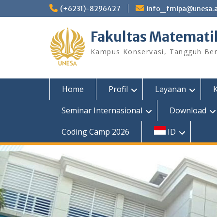
Skip
(+6231)-8296427
info_fmipa@unesa.a
to
content
Fakultas Matemati
Kampus Konservasi, Tangguh Berp
Home
Profil
Layanan
Seminar Internasional
Download
Coding Camp 2026
ID