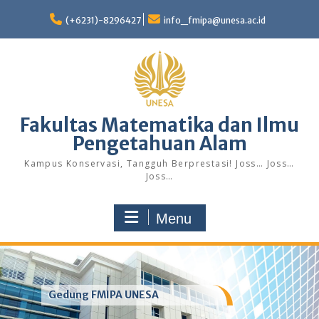
Skip
to
(+6231)-8296427
info_fmipa@unesa.ac.id
content
Fakultas Matematika dan Ilmu
Pengetahuan Alam
Kampus Konservasi, Tangguh Berprestasi! Joss… Joss…
Joss…
Menu
Gedung FMIPA UNESA