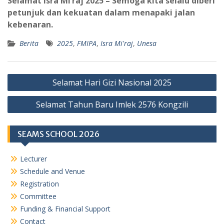
Selamat Isra Mi’raj 2025 – Semoga kita selalu diberi
petunjuk dan kekuatan dalam menapaki jalan
kebenaran.
Berita
2025
,
FMIPA
,
Isra Mi'raj
,
Unesa
Navigasi
Selamat Hari Gizi Nasional 2025
pos
Selamat Tahun Baru Imlek 2576 Kongzili
SEAMS SCHOOL 2026
Lecturer
Schedule and Venue
Registration
Committee
Funding & Financial Support
Contact