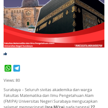
W
T
h
e
Views: 80
a
l
t
e
Surabaya – Seluruh sivitas akademika dan warga
s
g
Fakultas Matematika dan Ilmu Pengetahuan Alam
(FMIPA) Universitas Negeri Surabaya mengucapkan
A
r
selamat memperingati
Isra Mi’raj
pada tanggal
27