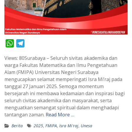
W
T
h
e
Views: 80Surabaya – Seluruh sivitas akademika dan
a
l
warga Fakultas Matematika dan Ilmu Pengetahuan
t
e
Alam (FMIPA) Universitas Negeri Surabaya
s
g
mengucapkan selamat memperingati Isra Mi’raj pada
A
r
tanggal 27 Januari 2025. Semoga momentum
p
a
bersejarah ini membawa kedamaian dan inspirasi bagi
seluruh civitas akademika dan masyarakat, serta
p
m
menguatkan semangat spiritual dalam menghadapi
tantangan zaman.
Read More …
Berita
2025
,
FMIPA
,
Isra Mi'raj
,
Unesa