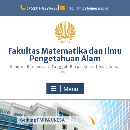
Skip
to
(+6231)-8296427
info_fmipa@unesa.ac.id
content
Fakultas Matematika dan Ilmu
Pengetahuan Alam
Kampus Konservasi, Tangguh Berprestasi! Joss… Joss…
Joss…
Menu
Gedung FMIPA UNESA