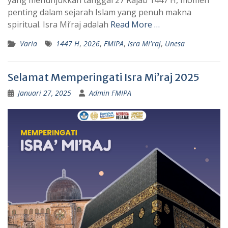
yang menunjukkan tanggal 27 Rajab 1447 H, momen
p
a
penting dalam sejarah Islam yang penuh makna
spiritual. Isra Mi’raj adalah
Read More …
p
m
Varia
1447 H
,
2026
,
FMIPA
,
Isra Mi'raj
,
Unesa
Selamat Memperingati Isra Mi’raj 2025
Januari 27, 2025
Admin FMIPA