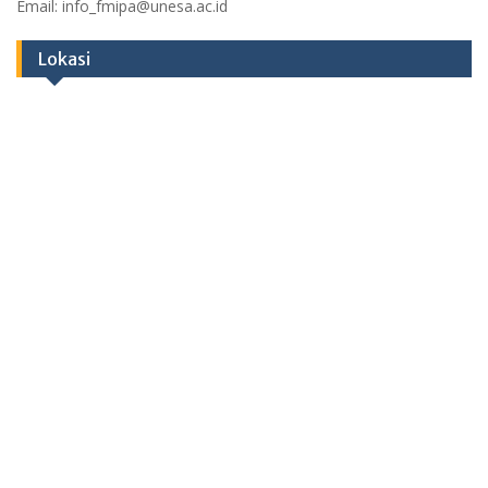
Email: info_fmipa@unesa.ac.id
Lokasi