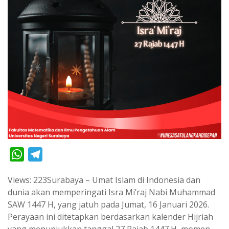
W
T
h
e
Views: 223Surabaya – Umat Islam di Indonesia dan
a
l
dunia akan memperingati Isra Mi’raj Nabi Muhammad
t
e
SAW 1447 H, yang jatuh pada Jumat, 16 Januari 2026.
s
g
Perayaan ini ditetapkan berdasarkan kalender Hijriah
A
r