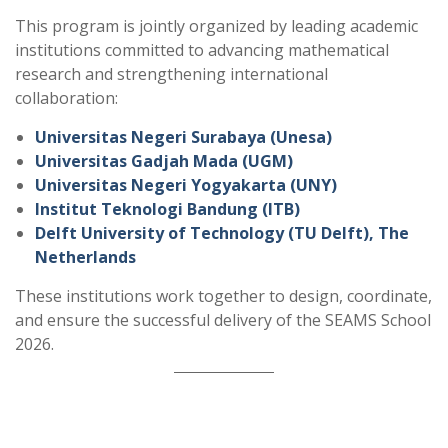
s
g
This program is jointly organized by leading academic
A
r
institutions committed to advancing mathematical
p
a
research and strengthening international
p
m
collaboration:
Universitas Negeri Surabaya (Unesa)
Universitas Gadjah Mada (UGM)
Universitas Negeri Yogyakarta (UNY)
Institut Teknologi Bandung (ITB)
Delft University of Technology (TU Delft), The
Netherlands
These institutions work together to design, coordinate,
and ensure the successful delivery of the SEAMS School
2026.