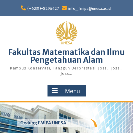
Skip
to
(+6231)-8296427
info_fmipa@unesa.ac.id
content
Fakultas Matematika dan Ilmu
Pengetahuan Alam
Kampus Konservasi, Tangguh Berprestasi! Joss… Joss…
Joss…
Menu
Gedung FMIPA UNESA