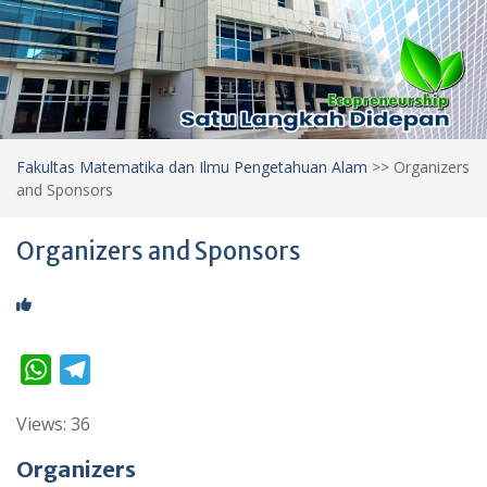
Fakultas Matematika dan Ilmu Pengetahuan Alam
>>
Organizers
and Sponsors
Organizers and Sponsors
W
T
h
e
Views: 36
a
l
t
e
Organizers