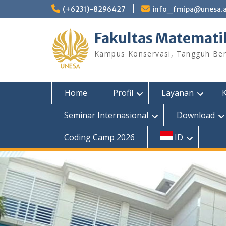
Skip
(+6231)-8296427
info_fmipa@unesa.a
to
content
Fakultas Matemati
Kampus Konservasi, Tangguh Berp
Home
Profil
Layanan
Seminar Internasional
Download
Coding Camp 2026
ID