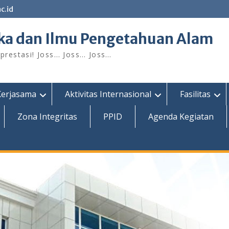
c.id
ka dan Ilmu Pengetahuan Alam
restasi! Joss… Joss… Joss…
Kerjasama
Aktivitas Internasional
Fasilitas
Zona Integritas
PPID
Agenda Kegiatan