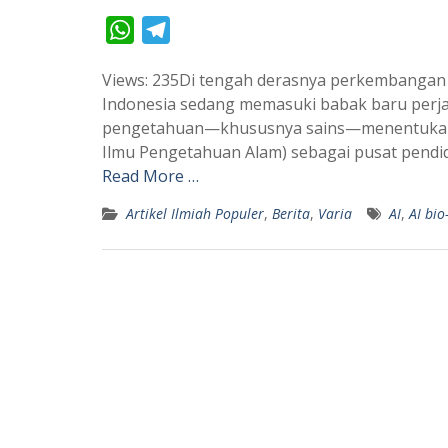
W
T
h
e
Views: 235Di tengah derasnya perkembangan te
a
l
Indonesia sedang memasuki babak baru perja
t
e
pengetahuan—khususnya sains—menentukan a
s
g
Ilmu Pengetahuan Alam) sebagai pusat pendid
A
r
Read More …
p
a
Artikel Ilmiah Populer
,
Berita
,
Varia
AI
,
AI bio
p
m